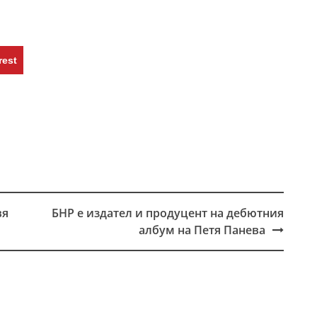
rest
вя
БНР е издател и продуцент на дебютния
албум на Петя Панева