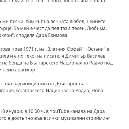
кално майсторство – с това впечатлява новата
то ми песни. Химнът на вечната любов, нейните
рце. За мен е чест да пея тази песен. Любима,
клон“, споделя Дара Екимова.
ова през 1971 г. на „Златния Орфей“, „Остани“ е
ев и е по текст на писателя Димитър Василев.
е на бенда на Българското Национално Радио под
и неин аранжор.
стоят зад инициативата „Българската
лгария, Българското Национално Радио, Нова
8 януари, в 10:00 ч. в YouTube канала на Дара
иото е достъпно във всички музикални стрийминг