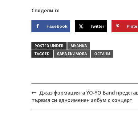
Сподели в:
Facebook
Twitter
Pinte
POSTED UNDER
МУЗИКА
TAGGED
ДАРА ЕКИМОВА
ОСТАНИ
Джаз формацията YO-YO Band предста
Post
първия си едноименен албум с концерт
navigation