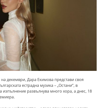
я на декември, Дара Екимова представи своя
ългарската естрадна музика – „Остани“, в
а изпълнение развълнува много хора, а днес, 18
ремиера.