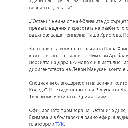
Удивителен финес, емоционален заряд и во
версия на „Остани“ .
„“Остани” е една от най-близките до сърце
превъплъщения и красотата на разбитото съ
вдъхновяваща, гениална Паша Христова. По
За първи път изпята от голямата Паша Христ
композирана от пианиста Николай Арабаджи
Версията на Дара Екимова е и в изпълнени
диригентството на Левон Манукян, който е 
Специални благодарности на всички, които 
Коледа“: Президентството на Република Бъ
Телевизия и екипа на Дрийм Тийм.
Официалната премиера на “Остани” е днес, 1
Екимова и в българския радио ефир, а ауд
платформи
ТУК
.