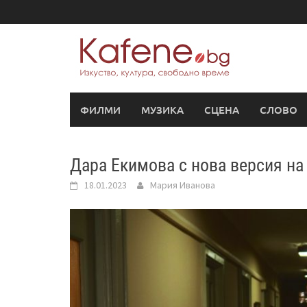
Skip
to
content
ФИЛМИ
МУЗИКА
СЦЕНА
СЛОВО
Дара Екимова с нова версия на
18.01.2023
Мария Иванова