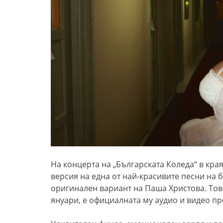
На концерта на „Българската Коледа“ в кра
версия на една от най-красивите песни на б
оригинален вариант на Паша Христова. Тов
януари, е официалната му аудио и видео п