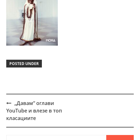
POSTED UNDER
„Давам“ оглави
Post
YouTube и влезе в топ
navigation
класациите
Търсене