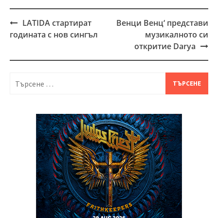
LATIDA стартират
Венци Венц‘ представи
Post
годината с нов сингъл
музикалното си
navigation
откритие Darya
Търсене
за: