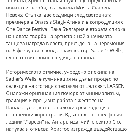
тепетата, Христос Пападопулос ще представи най-
новата си творба, озаглавена Моята Свирепа
Невежа Стъпка, две седмици след световната
премиера в Onassis Stegi- Атина и в копродукция с
One Dance Festival. Така България е втората спирка
на новата творба на артиста с най-значимата
танцова награда в света, присъдена на церемония
на 8 февруари в лондонския театър Sadler’s Wells,
едно от световните средища на танца.
Историческото отличие, учредено от екипа на
Sadler’s Wells, е кулминация на дълъг процес по
селекция на стотици спектакли от цял свят. LARSEN
C наложи оригиналния почерк от минимализъм,
градация и прецизна работа с жестове на
Пападопулос, като го наложи сред водещите
европейски хореографи. Вдъхновен от шелфовия
ледник “Ларсен” на Антарктида, чийто сектор С се
напуква и откъсва, Христос изгражда въздействащо