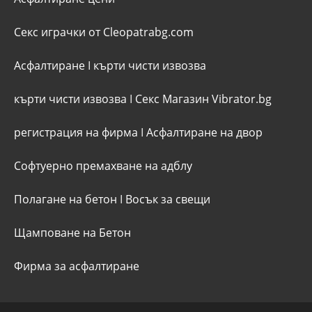
Секс играчки от Cleopatrabg.com
Асфалтиране
I
кърти чисти извозва
кърти чисти извозва
I
Секс Магазин Vibrator.bg
регистрация на фирма
I
Асфалтиране на двор
Софтуерно премахване на адблу
Полагане на бетон
I
Восък за свещи
Щамповане на Бетон
Фирма за асфалтиране