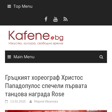
Skip
Top Menu
to
content
Main Menu
Гръцкият хореограф Христос
Пападопулос спечели първата
танцова награда Rose
13.02.2025
Мария Иванова