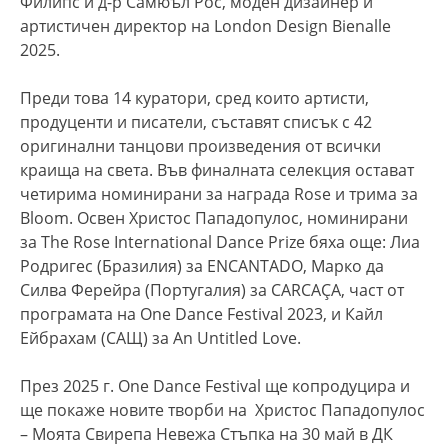
Филипс и д-р Самюъл Рос, моден дизайнер и
артистичен директор на London Design Bienalle
2025.
Преди това 14 куратори, сред които артисти,
продуценти и писатели, съставят списък с 42
оригинални танцови произведения от всички
краища на света. Във финалната селекция остават
четирима номинирани за награда Rose и трима за
Bloom. Освен Христос Пападопулос, номинирани
за The Rose International Dance Prize бяха още: Лиа
Родригес (Бразилия) за ENCANTADO, Марко да
Силва Ферейра (Португалия) за CARCAÇA, част от
програмата на One Dance Festival 2023, и Кайл
Ейбрахам (САЩ) за An Untitled Love.
През 2025 г. One Dance Festival ще копродуцира и
ще покаже новите творби на Христос Пападопулос
– Моята Свирепа Невежа Стъпка на 30 май в ДК