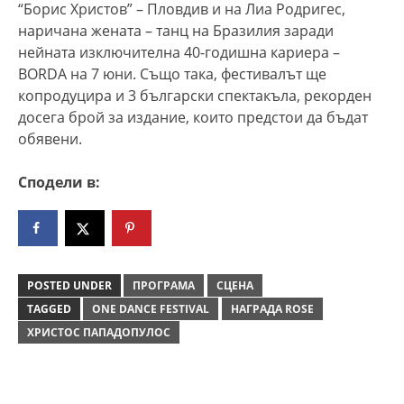
“Борис Христов” – Пловдив и на Лиа Родригес,
наричана жената – танц на Бразилия заради
нейната изключителна 40-годишна кариера –
BORDA на 7 юни. Също така, фестивалът ще
копродуцира и 3 български спектакъла, рекорден
досега брой за издание, които предстои да бъдат
обявени.
Сподели в:
POSTED UNDER
ПРОГРАМА
СЦЕНА
TAGGED
ONE DANCE FESTIVAL
НАГРАДА ROSE
ХРИСТОС ПАПАДОПУЛОС