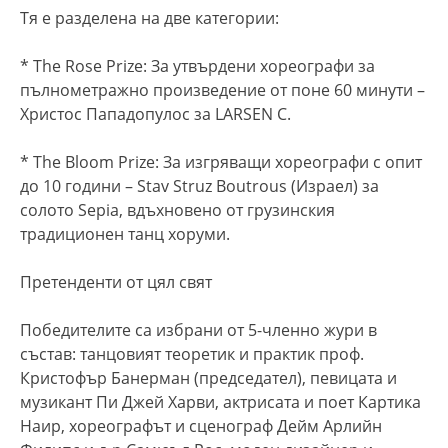
Тя е разделена на две категории:
* The Rose Prize: За утвърдени хореографи за
пълнометражно произведение от поне 60 минути –
Христос Пападопулос за LARSEN C.
* The Bloom Prize: За изгряващи хореографи с опит
до 10 години – Stav Struz Boutrous (Израел) за
солото Sepia, вдъхновено от грузинския
традиционен танц хоруми.
Претенденти от цял свят
Победителите са избрани от 5-членно жури в
състав: танцовият теоретик и практик проф.
Кристофър Банерман (председател), певицата и
музикант Пи Джей Харви, актрисата и поет Картика
Наир, хореографът и сценограф Дейм Арлийн