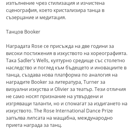
изпълнение чрез стилизация и изчистена
сценография, което кристализира танца в
съзерцание и медитация.
Танцов Booker
Наградата Rose се присъжда на две години за
високи постижения в изкуството на хореографията.
Така Sadler’s Wells, културно средище със столетно
наследство и поглед към бъдещето и иновациите в
танца, създава нова платформа по аналогия на
наградите Booker за литература, Turner за
визуални изкуства и Olivier за театър. Тези отличия
не само носят признание на утвърдени и
изгряващи таланти, но и спомагат за издигането на
изкуството. The Rose International Dance Prize
запълва липсата на мащабна, международно
приета награда за танц.