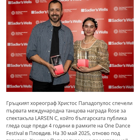
Гръцкият хореограф Христос Пападопулос спечели
първата международна танцова награда Rose за
спектакъла LARSEN C, който българската публика
гледа още преди 4 години в рамките на One Dance
Festival в Пловдив. На 30 май 2025, отново под