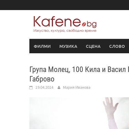
Skip
to
content
ФИЛМИ
МУЗИКА
СЦЕНА
СЛОВО
Група Молец, 100 Кила и Васил
Габрово
19.04.2024
Мария Иванова