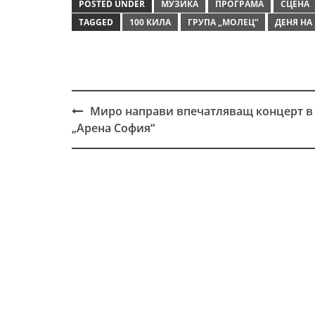
POSTED UNDER
МУЗИКА
ПРОГРАМА
СЦЕНА
TAGGED
100 КИЛА
ГРУПА „МОЛЕЦ”
ДЕНЯ НА
Миро направи впечатляващ концерт в
Post
„Арена София“
navigation