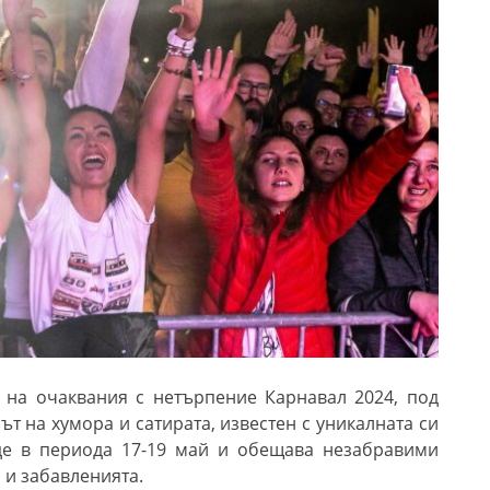
 на очаквания с нетърпение Карнавал 2024, под
т на хумора и сатирата, известен с уникалната си
де в периода 17-19 май и обещава незабравими
 и забавленията.