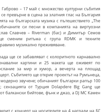
 Габрово – 17 май с множество културни събития
 се превърне в сцена за златния глас на България
ията на българската музика с пътешествието „The
й-обичаните си песни в компанията на виртуозни
слав Славчев – Riverman (бас) и Димитър Семов
о ще сменим ритъма с група RDMK и техните
бравимо музикално преживяване.
града ще се забавляват с колоритното карнавално
арнавални картини и 25 макета ще оживеят по
ослание за мир и хумор, а вечерта на площад
церт. Събитието ще открие проектът на Румънеца,
с модерно звучене; обичаният българки рапър 100
 сензацията от Турция Dolapdere Big Gang ще
от балкански бийтове, фънк и джаз, а DJ MC Камен
крит с концерт на носителите на 4 награди на БГ