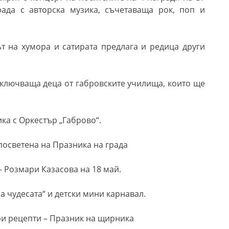
рада с авторска музика, съчетаваща рок, поп и
т на хумора и сатирата предлага и редица други
включваща деца от габровските училища, които ще
ка с Оркестър „Габрово“.
посветена на Празника на града
 Розмари Казасова на 18 май.
а чудесата“ и детски мини карнавал.
ри рецепти – Празник на щирника