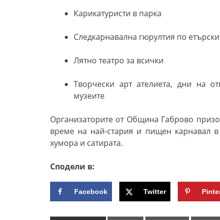
Карикатуристи в парка
Следкарнавална гюрултия по етърски
Лятно театро за всички
Творчески арт ателиета, дни на о
музеите
Организаторите от Община Габрово призов
време на най-стария и пищен карнавал в 
хумора и сатирата.
Сподели в:
Facebook
Twitter
Pinte