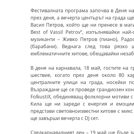
Фестивалната програма започва в Деня на
през деня, а вечерта центърът на града ще
Васил Петров, който ще ни пренесе в маг
Best of Vassil Petrov“, изпълнявайки на
музиканти – Живко Петров (пиано), Радо
(барабани). Веднага след това рязк
емблематичните хитове, обещавайки неза
В деня на карнавала, 18 май, гостите на 
шествие, когато през деня около 80 к
централните улици на града, носейки п
Възраждане ще се проведе грандиозен кон
FolkustiX, обединяващ фолклорни мотиви 
Кила ще ни зареди с енергия и емоции;
представи световноизвестни хитове с микс 
ще завърши вечерта с DJ сет.
Следкарнавалният ден – 19 май ще бъде за