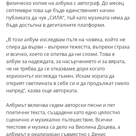
физическо копие на албума с автограф. До месец
септември това ще бъде единственият начин
публиката да чуе „СИЛА“, тъй като музиката няма да
бъде достъпна в дигиталните платформи.
„В този албум изследвам пътя на човека, който не
спира да върви – въпреки тежестта, въпреки страха
и всичко, което се опитва да ни сломи. Това е
албум за надеждата, за насърчението и за вярата,
че не трябва да се отказваме дори когато
хоризонтът изглежда тъмен. Искам хората да
открият светлината в себе си и да продължат смело
напред“, казва още авторката.
Албумът включва седем авторски песни и пет
поетични текста, създадени като едно цялостно
сценично и музикално пътешествие. Всички
текстове и музика са дело на Виолина Доцева, а
албумът е реализиран съвместно с Денис