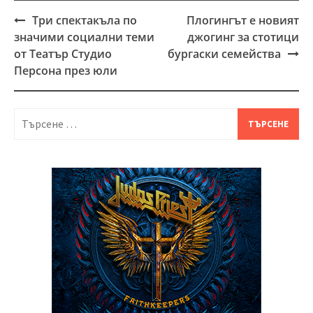
Три спектакъла по
Плогингът е новият
Post
значими социални теми
джогинг за стотици
navigation
от Театър Студио
бургаски семейства
Персона през юли
Търсене
за: