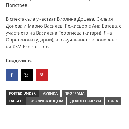
Попстоев.
В спектакъла участват Виолина Доцева, Силвия
Донева и Марио Василев. Режисьор е Ана Батева, с
участието на Василена Георгиева (китари), Яна
Обретенова (ударни), а озвучаването е поверено
на Х3М Productions.
Сподели в:
POSTED UNDER
МУЗИКА
ПРОГРАМА
TAGGED
ВИОЛИНА ДОЦЕВА
ДЕБЮТЕН АЛБУМ
СИЛА