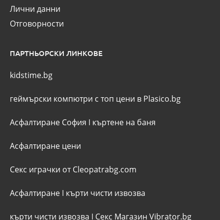
Лични данни
Отговорности
ПАРТНЬОРСКИ ЛИНКОВЕ
kidstime.bg
геймърски компютри с топ цени в Plasico.bg
Асфалтиране София
I
къртене на баня
Асфалтиране цени
Секс играчки от Cleopatrabg.com
Асфалтиране
I
кърти чисти извозва
кърти чисти извозва
I
Секс Магазин Vibrator.bg