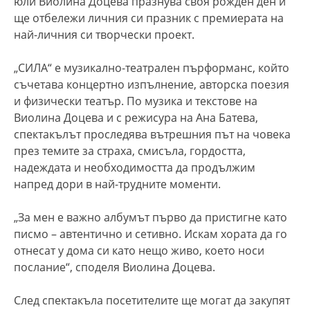
юли Виолина Доцева празнува своя рожден ден и
ще отбележи личния си празник с премиерата на
най-личния си творчески проект.
„СИЛА“ е музикално-театрален пърформанс, който
съчетава концертно изпълнение, авторска поезия
и физически театър. По музика и текстове на
Виолина Доцева и с режисура на Ана Батева,
спектакълът проследява вътрешния път на човека
през темите за страха, смисъла, гордостта,
надеждата и необходимостта да продължим
напред дори в най-трудните моменти.
„За мен е важно албумът първо да пристигне като
писмо – автентично и сетивно. Искам хората да го
отнесат у дома си като нещо живо, което носи
послание“, споделя Виолина Доцева.
След спектакъла посетителите ще могат да закупят