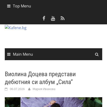
Skip
Top Menu
to
content
Main Menu
Виолина Доцева представи
дебютния си албум „Сила“
06.07.2026
Мария Иванова