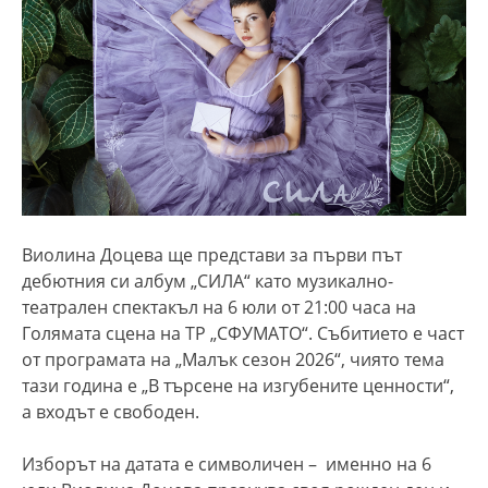
Виолина Доцева ще представи за първи път
дебютния си албум „СИЛА“ като музикално-
театрален спектакъл на 6 юли от 21:00 часа на
Голямата сцена на ТР „СФУМАТО“. Събитието е част
от програмата на „Малък сезон 2026“, чиято тема
тази година е „В търсене на изгубените ценности“,
а входът е свободен.
Изборът на датата е символичен – именно на 6