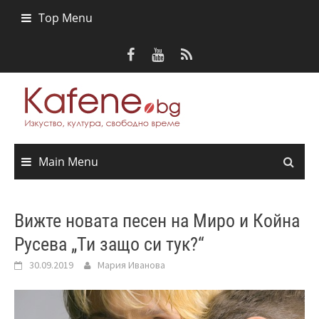
Skip
Top Menu
to
content
Main Menu
Вижте новата песен на Миро и Койна
Русева „Ти защо си тук?“
30.09.2019
Мария Иванова