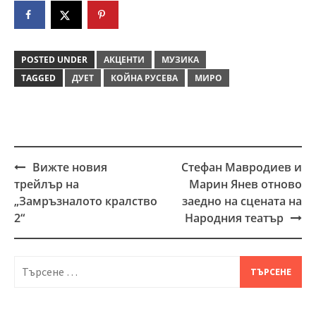
POSTED UNDER
АКЦЕНТИ
МУЗИКА
TAGGED
ДУЕТ
КОЙНА РУСЕВА
МИРО
Вижте новия
Стефан Мавродиев и
Post
трейлър на
Марин Янев отново
navigation
„Замръзналото кралство
заедно на сцената на
2“
Народния театър
Търсене
за: