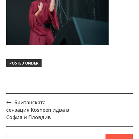
POSTED UNDER
Британската
Post
сензация Kosheen идва в
navigation
София и Пловдив
Търсене