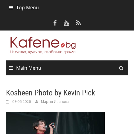
Skip
Top Menu
to
content
Main Menu
Kosheen-Photo-by Kevin Pick
09.06.2026
Мария Иванова