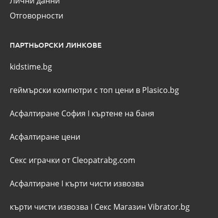
Лични данни
Отговорности
ПАРТНЬОРСКИ ЛИНКОВЕ
kidstime.bg
геймърски компютри с топ цени в Plasico.bg
Асфалтиране София
I
къртене на баня
Асфалтиране цени
Секс играчки от Cleopatrabg.com
Асфалтиране
I
кърти чисти извозва
кърти чисти извозва
I
Секс Магазин Vibrator.bg