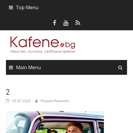
Skip
Top Menu
to
content
Main Menu
2
02.07.2026
Мария Иванова