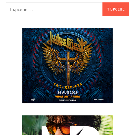
Търсене
за: