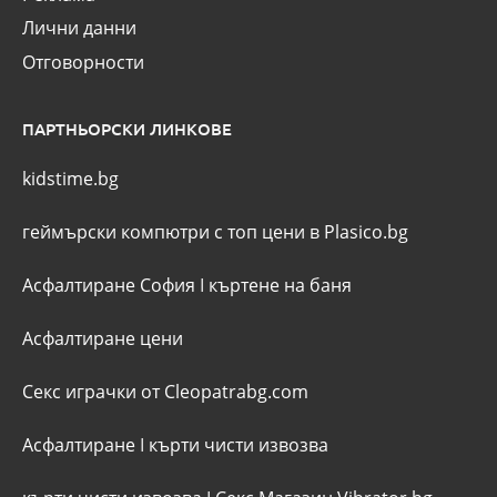
Лични данни
Отговорности
ПАРТНЬОРСКИ ЛИНКОВЕ
kidstime.bg
геймърски компютри с топ цени в Plasico.bg
Асфалтиране София
I
къртене на баня
Асфалтиране цени
Секс играчки от Cleopatrabg.com
Асфалтиране
I
кърти чисти извозва