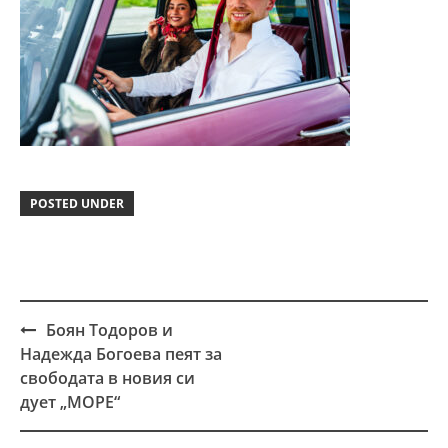
POSTED UNDER
Боян Тодоров и
Post
Надежда Богоева пеят за
navigation
свободата в новия си
дует „МОРЕ“