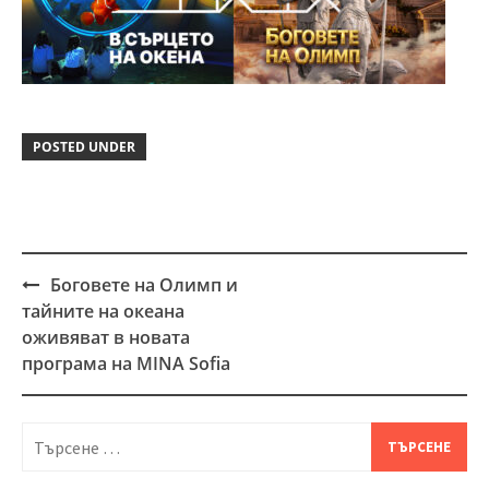
POSTED UNDER
Боговете на Олимп и
Post
тайните на океана
navigation
оживяват в новата
програма на MINA Sofia
Търсене
за: