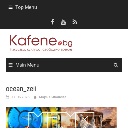
Skip
Top Menu
to
content
Main Menu
ocean_zeii
11.06.2026
Мария Иванова