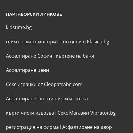
ПАРТНЬОРСКИ ЛИНКОВЕ
kidstime.bg
геймърски компютри с топ цени в Plasico.bg
Асфалтиране София
I
къртене на баня
Асфалтиране цени
Секс играчки от Cleopatrabg.com
Асфалтиране
I
кърти чисти извозва
кърти чисти извозва
I
Секс Магазин Vibrator.bg
регистрация на фирма
I
Асфалтиране на двор