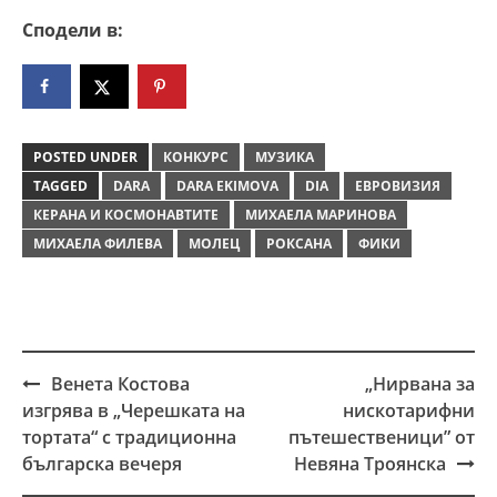
Сподели в:
POSTED UNDER
КОНКУРС
МУЗИКА
TAGGED
DARA
DARA EKIMOVA
DIA
ЕВРОВИЗИЯ
КЕРАНА И КОСМОНАВТИТЕ
МИХАЕЛА МАРИНОВА
МИХАЕЛА ФИЛЕВА
МОЛЕЦ
РОКСАНА
ФИКИ
Венета Костова
„Нирвана за
Post
изгрява в „Черешката на
нискотарифни
navigation
тортата“ с традиционна
пътешественици” от
българска вечеря
Невяна Троянска