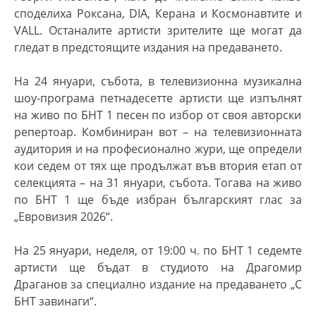
споделиха Роксана, DIA, Керана и Космонавтите и
VALL. Останалите артисти зрителите ще могат да
гледат в предстоящите издания на предаването.
Н
а 24 януари, събота
, в телевизионна музикална
шоу-програма петнадесетте артисти
ще изпълнят
на живо по БНТ 1
песен по избор от своя авторски
репертоар.
Комбиниран вот – на телевизионната
аудитория и на професионално жури, ще определи
кои седем от тях ще продължат в
ъв втория етап от
селекцията
– на 31 януари, събота. Тогава на живо
по БНТ 1 ще бъде избран българският глас за
„Евровизия 2026“.
На 25 януари, неделя, от 19:00 ч. по БНТ 1 седемте
артисти ще бъдат в студиото на Драгомир
Драганов за специално издание на предаването
„С
БНТ завинаги“
.