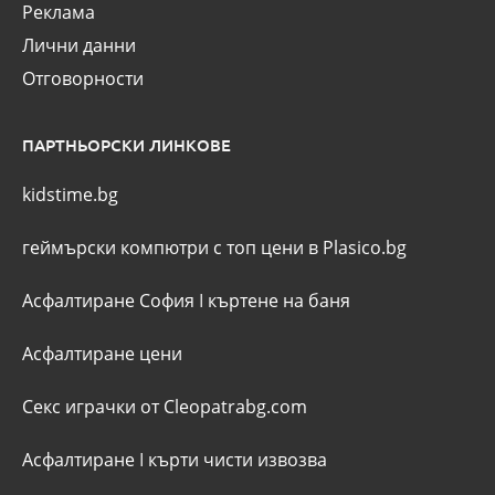
Реклама
Лични данни
Отговорности
ПАРТНЬОРСКИ ЛИНКОВЕ
kidstime.bg
геймърски компютри с топ цени в Plasico.bg
Асфалтиране София
I
къртене на баня
Асфалтиране цени
Секс играчки от Cleopatrabg.com
Асфалтиране
I
кърти чисти извозва