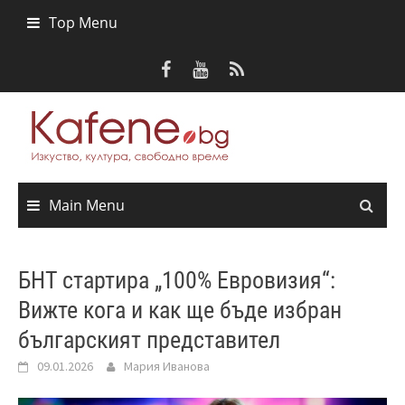
Skip
Top Menu
to
content
Main Menu
БНТ стартира „100% Евровизия“:
Вижте кога и как ще бъде избран
българският представител
09.01.2026
Мария Иванова