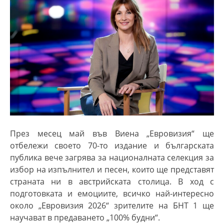
През месец май във Виена
„Евровизия“
ще
отбележи своето 70-то издание и б
ългарската
публика вече загрява за националната селекция за
избор на изпълнител и песен, които ще представят
страната ни в австрийската столица. В ход с
подготовката и емоциите, всичко най-интересно
около „Евровизия 2026“ зрителите на БНТ 1 ще
научават в предаването „100% будни“.