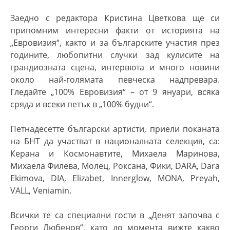
Заедно с редактора Кристина Цветкова ще си
припомним интересни факти от историята на
„Евровизия“, както и за българските участия през
годините, любопитни случки зад кулисите на
грандиозната сцена, интервюта и много новини
около най-голямата певческа надпревара.
Гледайте „100% Eвровизия“
– от 9 януари,
всяка
сряда и всеки петък в
„100% будни“
.
Петнадесетте български артисти, приели поканата
на БНТ да участват в националната селекция, са:
Керана и Космонавтите, Михаела Маринова,
Михаела Филева, Молец, Роксана, Фики, DARA, Dara
Ekimova, DIA, Elizabet, Innerglow, MONA, Preyah,
VALL, Veniamin.
Всички те са специални гости в
„
Денят започва с
Георги Любенов“
, като до момента вижте какво