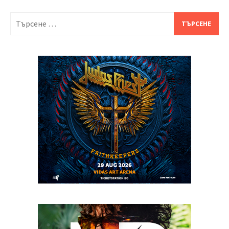
Търсене
за: