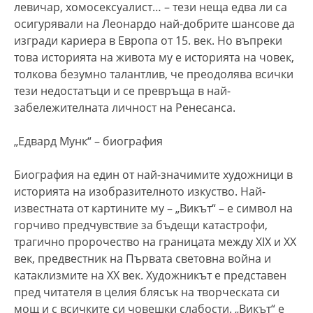
левичар, хомосексуалист… – тези неща едва ли са
осигурявали на Леонардо най-добрите шансове да
изгради кариера в Европа от 15. век. Но въпреки
това историята на живота му е историята на човек,
толкова безумно талантлив, че преодолява всички
тези недостатъци и се превръща в най-
забележителната личност на Ренесанса.
„Едвард Мунк“
– биография
Биография на
един от най-значимите художници в
историята на изобразителното изкуство. Най-
известната от картините му – „Викът“ – е символ на
горчиво предчувствие за бъдещи катастрофи,
трагично пророчество на границата между XIX и XX
век, предвестник на Първата световна война и
катаклизмите на ХХ век. Художникът е представен
пред читателя в целия блясък на творческата си
мощ и с всичките си човешки слабости.
„Викът“ е