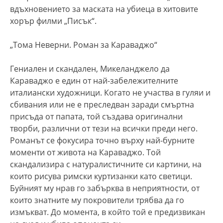
вдъхновението за маската на убиеца в хитовите
хорър филми „Писък“.
„Тома Неверни. Роман за Караваджо“
Гениален и скандален, Микеланджело да
Караваджо е един от най-забележителните
италиански художници. Когато не участва в гуляи и
сбивания или не е преследван заради смъртна
присъда от папата, той създава оригинални
творби, различни от тези на всички преди него.
Романът се фокусира точно върху най-бурните
моменти от живота на Караваджо. Той
скандализира с натуралистичните си картини, на
които рисува римски куртизанки като светици.
Буйният му нрав го забърква в неприятности, от
които знатните му покровители трябва да го
измъкват. До момента, в който той е предизвикан