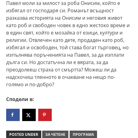
Павел моли за милост за роба Онисим, който е
избягал от господаря си. Романът всъщност
разказва историята на Онисим и неговия живот
като роб и свободен човек в едно жестоко време и
в един свят, който е мозайка от езици, култури и
религии. Отвлечен като дете, продаден като роб,
избягал и освободен, той става богат търговец, но
изпълнява поръченията на Павел, за да изплати
дълга си. Но достатъчна ли е вярата, за да
преодолееш страха от смъртта? Можеш ли да
надскочиш тленното в очакване на нещо по-
голямо и по-добро?
Сподели в:
POSTED UNDER
ЗА ЧЕТЕНЕ
ПРОГРАМА