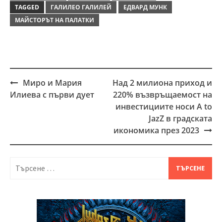
TAGGED
ГАЛИЛЕО ГАЛИЛЕЙ
ЕДВАРД МУНК
МАЙСТОРЪТ НА ПАЛАТКИ
Миро и Мария
Над 2 милиона приход и
Post
Илиева с първи дует
220% възвръщаемост на
navigation
инвестициите носи A to
JazZ в градската
икономика през 2023
Търсене
за: