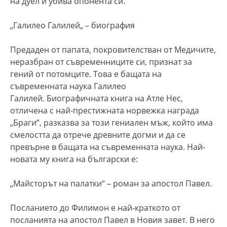
на дуел и убива опонента си.
„
Галилео Галилей
„
– биография
Предаден от папата, покровителстван от Медичите,
неразбран от съвременниците си, признат за
гений от потомците. Това е бащата на
съвременната наука Галилео
Галилей. Биографичната книга на Атле Нес,
отличена с най-престижната норвежка награда
„Браги“, разказва за този гениален мъж, който има
смелостта да отрече древните догми и да се
превърне в бащата на съвременната наука.
Най-
новата му книга на български е:
„Майсторът на палатки“ – роман за апостол Павел.
Посланието до Филимон е най-краткото от
посланията на апостол Павел в Новия завет. В него