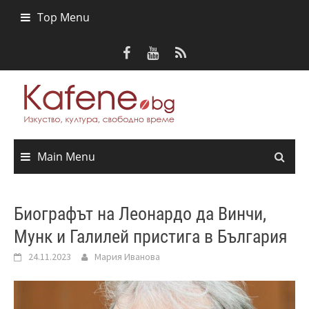
Skip
Top Menu
to
content
Main Menu
Биографът на Леонардо да Винчи,
Мунк и Галилей пристига в България
24.11.2023
Мария Иванова