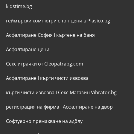
kidstime.bg
геймърски компютри с топ цени в Plasico.bg
Асфалтиране София
I
къртене на баня
Асфалтиране цени
Секс играчки от Cleopatrabg.com
Асфалтиране
I
кърти чисти извозва
кърти чисти извозва
I
Секс Магазин Vibrator.bg
регистрация на фирма
I
Асфалтиране на двор
Софтуерно премахване на адблу