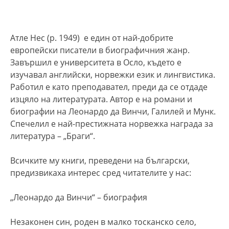
Атле Нес (р. 1949) е един от най-добрите
европейски писатели в биографичния жанр.
Завършил е университета в Осло, където е
изучавал английски, норвежки език и лингвистика.
Работил е като
преподавател
, преди да се отдаде
изцяло на литературата. Автор е на романи и
биографии
на Леонардо да Винчи, Галилей и Мунк.
Спечелил е
най-престижната норвежка награда
за
литература –
„Браги“
.
Всичките му книги, преведени на български,
предизвикаха интерес сред читателите у нас:
„
Леонардо да Винчи
“ – биография
Незаконен син, роден в малко тосканско село,