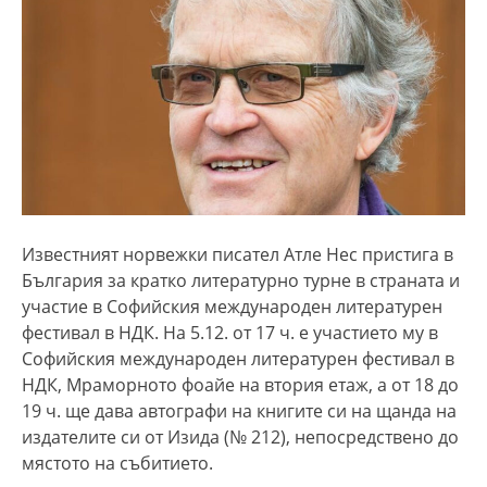
Известният норвежки писател Атле Нес пристига в
България за кратко литературно турне в страната и
участие в Софийския международен литературен
фестивал в НДК. На 5.12. от 17 ч. е участието му в
Софийския международен литературен фестивал в
НДК, Мраморното фоайе на втория етаж, а от 18 до
19 ч. ще дава автографи на книгите си на щанда на
издателите си от Изида (№ 212), непосредствено до
мястото на събитието.