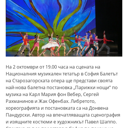
На 2 октомври от 19.00 часа на сцената на
Националния музикален тетатър в София Балетът
на Старозагорската опера ще представи своята
най-нова балетна постановка „Парижки нощи“ по
музика на Карл Мария фон Вебер, Сергей
Рахманинов и Жак Офенбах. Либретото,
хореографията и постановката са на Донвена
Пандурски. Автор на впечатляващата сценография
и изящните костюми е художникът Павел Шаппо.