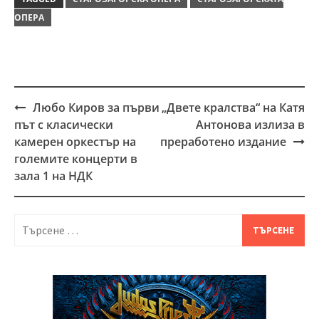
ОПЕРА
Любо Киров за първи
„Двете кралства“ на Катя
Post
път с класически
Антонова излиза в
navigation
камерен оркестър на
преработено издание
големите концерти в
зала 1 на НДК
Търсене
за: