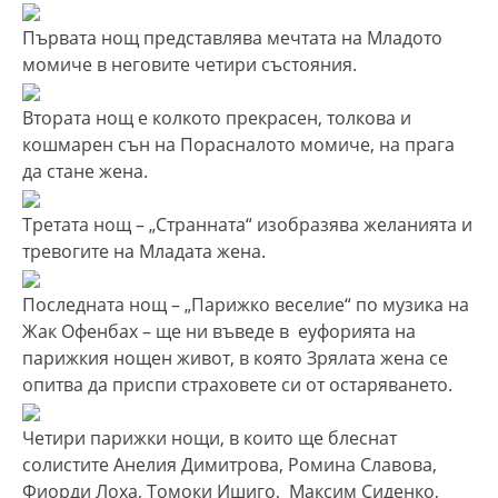
Първата нощ представлява мечтата на Младото
момиче в неговите четири състояния.
Втората нощ е колкото прекрасен, толкова и
кошмарен сън на Порасналото момиче, на прага
да стане жена.
Третата нощ – „Странната“ изобразява желанията и
тревогите на Младата жена.
Последната нощ – „Парижко веселие“ по музика на
Жак Офенбах – ще ни въведе в еуфорията на
парижкия нощен живот, в която Зрялата жена се
опитва да приспи страховете си от остаряването.
Четири парижки нощи, в които ще блеснат
солистите Анелия Димитрова, Ромина Славова,
Фиорди Лоха, Томоки Ишиго, Максим Сиденко,