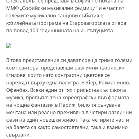
Спектакълът се представя в София по покана на
ММФ „Софийски музикални седмици“ и е част от
големите музикално-танцови събития в
юбилейната програма на Старозагорската опера
по повод 100 годишнината на институцията.
В това представление си дават среща трима големи
композитора, представящи различни творчески
стилове, които като контрастни цветове се
нареждат върху една палитра. Вебер, Рахманинов,
Офенбах. Всеки един от тях присъства със своята
музика, превъплътена хореографски във формата
на нощна фантазия в Париж, било тя сънувана,
мечтана или реално преживяна в четири различни
фази на един човешки живот. Така четирите части
на балета са както самостоятелни, така и взаимно
свързани.