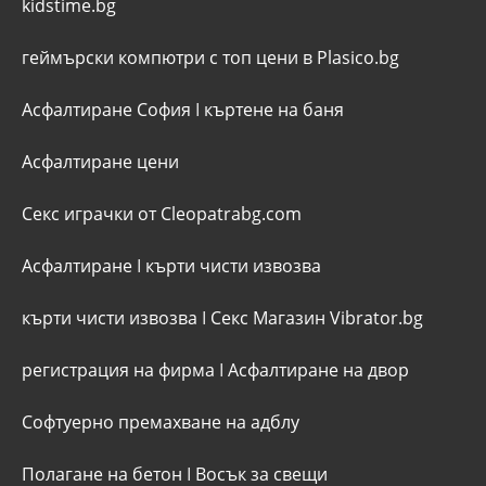
kidstime.bg
геймърски компютри с топ цени в Plasico.bg
Асфалтиране София
I
къртене на баня
Асфалтиране цени
Секс играчки от Cleopatrabg.com
Асфалтиране
I
кърти чисти извозва
кърти чисти извозва
I
Секс Магазин Vibrator.bg
регистрация на фирма
I
Асфалтиране на двор
Софтуерно премахване на адблу
Полагане на бетон
I
Восък за свещи