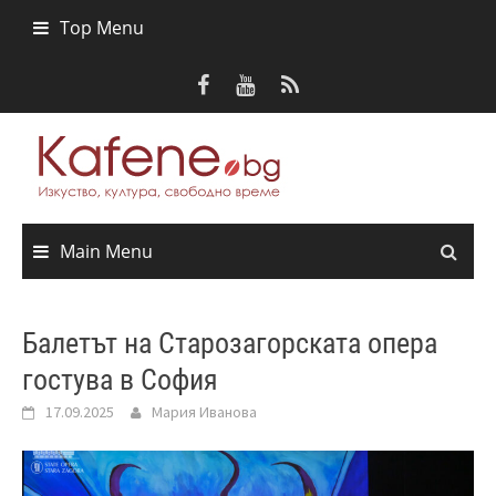
Skip
Top Menu
to
content
Main Menu
Балетът на Старозагорската опера
гостува в София
17.09.2025
Мария Иванова