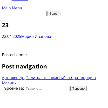
Main Menu
23
22.04.2025
Мария Иванова
Posted Under
Post navigation
Арт пленер „Палитра от спомени“ събра творци в
Мелник
Търсене за: