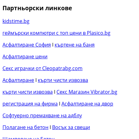
Партньорски линкове
kidstime.bg
геймърски компютри с топ цени в Plasico.bg
Асфалтиране София
I
къртене на баня
Асфалтиране цени
Секс играчки от Cleopatrabg.com
Асфалтиране
I
кърти чисти извозва
кърти чисти извозва
I
Секс Магазин Vibrator.bg
регистрация на фирма
I
Асфалтиране на двор
Софтуерно премахване на адблу
Полагане на бетон
I
Восък за свещи
Щамповане на Бетон