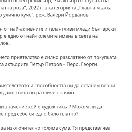
ойто освен режисьор, е и актьор от трупата на
атна роза“, 2022 г. в категорията „Главна мъжка
о улично куче“, реж. Валери Йорданов.
н от най-активните и талантливи млади български
р е
едно от най-големите имена в света на
лов.
ието приятелство е силно разклатено от покупката
са актьорите Петър Петров – Перо, Георги
риятелството и способността ни да останем верни
виждаме света по различен начин.
 ли значение кой е художникът? Можем ли да
е пред себе си едно бяло платно?
 за изключително голяма сума. Тя представлява