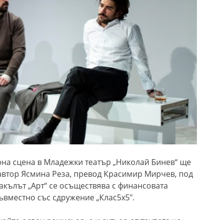
ерна сцена в Младежки театър „Николай Бинев“
ще
 автор Ясмина Реза, превод Красимир Мирчев, под
акълът „Арт“ се осъществява с финансовата
ъвместно със сдружение „Клас5х5″.