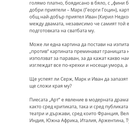
голямо платно, боядисано в бяло, с „фини б
добри приятели – Марк (Георги Гоцин), карт
общ най-добър приятел Иван (Кирил Недков
между двамата, независимо че самият той 
подготовката на сватбата му.
Може ли една картина да постави на изпит
„против“ картината преминават границата 
използват за параван, за да кажат какво на
изглеждат все по-крехки и носещи умора, а
Ще успеят ли Серж, Марк и Иван да запазят
ще сложи края му?
Пиесата „Арт“ е явление в модерната драма
както сред критиката, така и сред публиката
театри и държави, сред които Франция, Вел
Индия, Южна Африка, Италия, Аржентина, Т