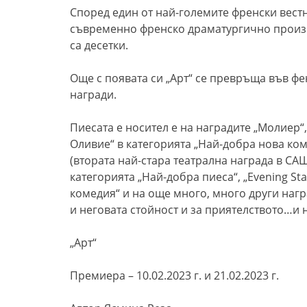
Според един от най-големите френски вестн
съвременно френско драматургично произве
са десетки.
Още с появата си „Арт“ се превръща във ф
награди.
Пиесата е носител е на наградите „Молиер“,
Оливие“ в категорията „Най-добра нова коме
(втората най-стара театрална награда в САЩ 
категорията „Най-добра пиеса“, „Evening St
комедия“ и на още много, много други нагр
и неговата стойност и за приятелството…и 
„Арт“
Премиера – 10.02.2023 г. и 21.02.2023 г.