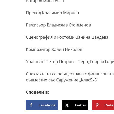
Автор Ясмина Реза
Превод Красимир Мирчев
Режисьор Владислав Стоименов
Сценография и костюми Ванина Цандева
Композитор Калин Николов
Участват: Петър Петров – Перо, Георги Гоц
Спектакълът се осъществява с финансовата
съвместно със Сдружение „Клас5х5″
Сподели в:
Facebook
Twitter
Pinte