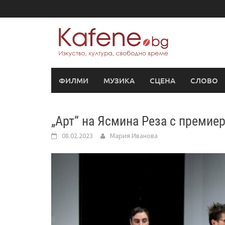
Skip
to
content
ФИЛМИ
МУЗИКА
СЦЕНА
СЛОВО
„Арт“ на Ясмина Реза с премие
08.02.2023
Мария Иванова