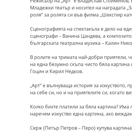
Режисьор на „Арт“ е Владислав Стоименов, к
Младежки театър и носител на наградата „Зл
роля“ за ролята си във филма „Шекспир кат
Сценографията на спектакъла е
дело на еди
сценографи – Ванина Цандева, а композито
българската театрална музика – Калин Нико
В ролите на тримата най-добри приятели, ч
на една безумно скъпа чисто бяла картина 
Гоцин и Кирил Недков.
„Арт“
е вълнуваща история за изкуството, п
на себе си, но и на приятелите си, когато 
Колко бихте платили за бяла картина? Има
наречем изкуство една картина, ако виждам
Серж (Петър Петров – Перо) купува картина