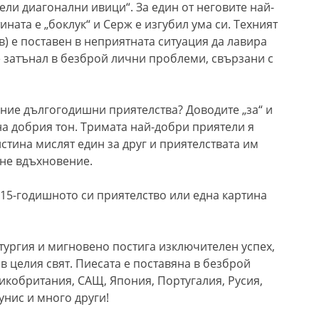
ели диагонални ивици“. За един от неговите най-
ината е „боклук“ и Серж е изгубил ума си. Техният
) е поставен в неприятната ситуация да лавира
е затънал в безброй лични проблеми, свързани с
ание дългогодишни приятелства? Доводите „за“ и
на добрия тон. Тримата най-добри приятели я
истина мислят един за друг и приятелствата им
 не вдъхновение.
 15-годишното си приятелство или една картина
тургия и мигновено постига изключителен успех,
 в целия свят. Пиесата е поставяна в безброй
икобритания, САЩ, Япония, Португалия, Русия,
унис и много други!