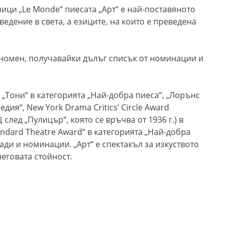
ици „Le Monde“ пиесата „Арт“ е най-поставяното
дение в света, а езиците, на които е преведена
еномен, получавайки дълъг списък от номинации и
 „Тони“ в категорията „Най-добра пиеса“, „Лорънс
дия“, New York Drama Critics’ Circle Award
след „Пулицър“, която се връчва от 1936 г.) в
andard Theatre Award“ в категорията „Най-добра
ади и номинации. „Арт“ е спектакъл за изкуството
неговата стойност.