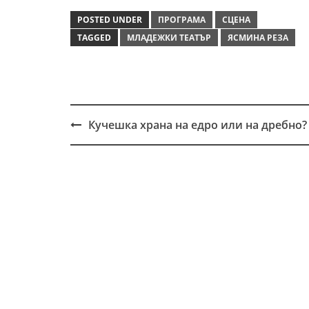
POSTED UNDER
ПРОГРАМА
СЦЕНА
TAGGED
МЛАДЕЖКИ ТЕАТЪР
ЯСМИНА РЕЗА
Кучешка храна на едро или на дребно?
Post
navigation