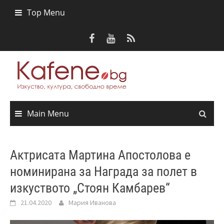
Skip
Top Menu
to
content
Main Menu
Актрисата Мартина Апостолова е
номинирана за Награда за полет в
изкуството „Стоян Камбарев“
21.04.2020
Мария Иванова