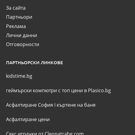
За сайта
Партньори
Реклама
Лични данни
Отговорности
ПАРТНЬОРСКИ ЛИНКОВЕ
kidstime.bg
геймърски компютри с топ цени в Plasico.bg
Асфалтиране София
I
къртене на баня
Асфалтиране цени
Секс играчки от Cleopatrabg.com