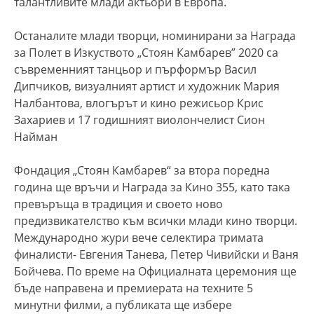
талантливите млади актьори в Европа.
Останалите млади творци, номинирани за Награда
за Полет в Изкуството „Стоян Камбарев” 2020 са
съвременният танцьор и пърформър Васил
Дипчиков, визуалният артист и художник Мария
Налбантова, влогърът и кино режисьор Крис
Захариев и 17 годишният виолончелист Сион
Найман
Фондация „Стоян Камбарев“ за втора поредна
година ще връчи и Награда за Кино 355, като така
превъръща в традиция и своето ново
предизвикателство към всички млади кино творци.
Международно жури вече селектира тримата
финалисти- Евгения Танева, Петер Чивийски и Ваня
Бойчева. По време на Официалната церемония ще
бъде направена и премиерата на техните 5
минутни филми, а публиката ще избере