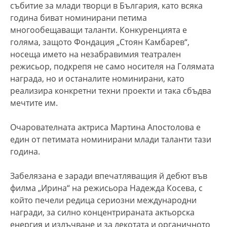
събитие за млади творци в България, като всяка
година биват номинирани петима
многообещаващи таланти. Конкуренцията е
голяма, защото Фондация „Стоян Камбарев“,
носеща името на незабравимия театрален
режисьор, подкрепя не само носителя на Голямата
награда, но и останалите номинирани, като
реализира конкретни техни проекти и така сбъдва
мечтите им.
Очарователната актриса Мартина Апостолова е
един от петимата номинирани млади таланти тази
година.
Забелязана е заради впечатляващия й дебют във
филма „Ирина“ на режисьора Надежда Косева, с
който печели редица сериозни международни
награди, за силно концентрираната актьорска
енергия и излъчване и за лекотата и органичното