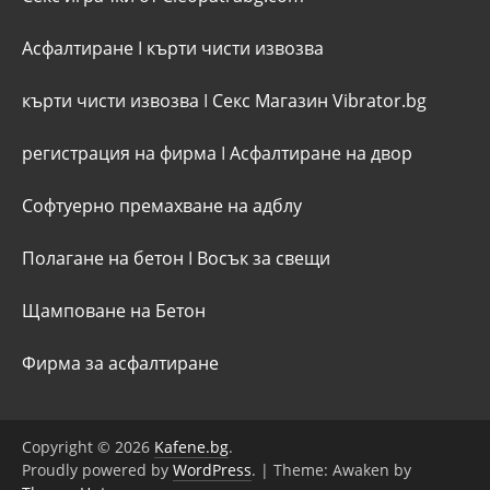
Асфалтиране
I
кърти чисти извозва
кърти чисти извозва
I
Секс Магазин Vibrator.bg
регистрация на фирма
I
Асфалтиране на двор
Софтуерно премахване на адблу
Полагане на бетон
I
Восък за свещи
Щамповане на Бетон
Фирма за асфалтиране
Copyright © 2026
Kafene.bg
.
Proudly powered by
WordPress
.
|
Theme: Awaken by