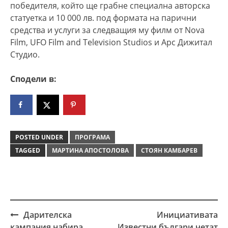
победителя, който ще грабне специална авторска
статуетка и 10 000 лв. под формата на парични
средства и услуги за следващия му филм от Nova
Film, UFO Film and Television Studios и Арс Дижитал
Студио.
Сподели в:
POSTED UNDER
ПРОГРАМА
TAGGED
МАРТИНА АПОСТОЛОВА
СТОЯН КАМБАРЕВ
Дарителска
Инициативата
Post
кампания набира
„Известни българи четат