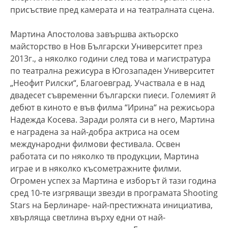
присъствие пред камерата и на театралната сцена.
Мартина Апостолова завършва актьорско
майсторство в Нов Български Университет през
2013г., а няколко години след това и магистратура
по театрална режисура в Югозападен Университет
„Неофит Рилски“, Благоевград. Участвала е в над
двадесет съвременни български пиеси. Големият й
дебют в киното е във филма “Ирина“ на режисьора
Надежда Косева. Заради ролята си в него, Мартина
е наградена за най-добра актриса на осем
международни филмови фестивала. Освен
работата си по няколко тв продукции, Мартина
играе и в няколко късометражните филми.
Огромен успех за Мартина е изборът й тази година
сред 10-те изгряващи звезди в програмата Shooting
Stars на Берлинаре- най-престижната инициатива,
хвърляща светлина върху едни от най-