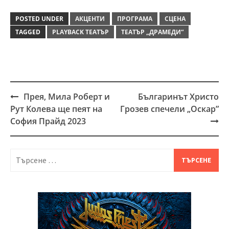
POSTED UNDER
АКЦЕНТИ
ПРОГРАМА
СЦЕНА
TAGGED
PLAYBACK ТЕАТЪР
ТЕАТЪР „ДРАМЕДИ“
Прея, Мила Роберт и
Българинът Христо
Post
Рут Колева ще пеят на
Грозев спечели „Оскар”
navigation
София Прайд 2023
Търсене
за: