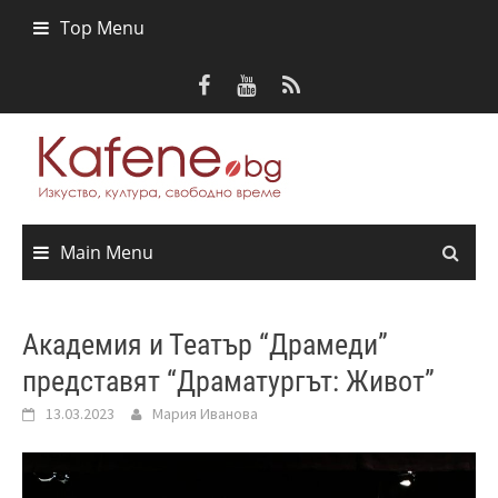
Skip
Top Menu
to
content
Main Menu
Академия и Театър “Драмеди”
представят “Драматургът: Живот”
13.03.2023
Мария Иванова