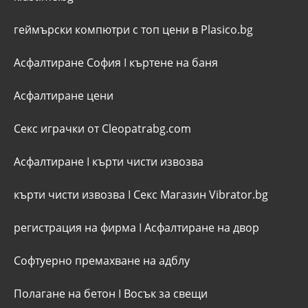
геймърски компютри с топ цени в Plasico.bg
Асфалтиране София
I
къртене на баня
Асфалтиране цени
Секс играчки от Cleopatrabg.com
Асфалтиране
I
кърти чисти извозва
кърти чисти извозва
I
Секс Магазин Vibrator.bg
регистрация на фирма
I
Асфалтиране на двор
Софтуерно премахване на адблу
Полагане на бетон
I
Восък за свещи