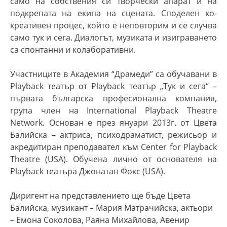
само на собствения си творчески апарат и на
подкрепата на екипа на сцената. Споделен ко-
креативен процес, който е неповторим и се случва
само тук и сега. Диалогът, музиката и изиграването
са спонтанни и колаборативни.
Участниците в Академия “Драмеди” са обучавани в
Playback театър от Playback театър „Тук и сега“ –
първата българска професионална компания,
група член на International Playback Theatre
Network. Основан е през януари 2013г. от Цвета
Балийска – актриса, психодраматист, режисьор и
акредитиран преподавател към Center for Playback
Theatre (USA). Обучена лично от основателя на
Playback театъра Джонатан Фокс (USA).
Диригент на представлението ще бъде Цвета
Балийска, музикант – Мария Матрачийска, актьори
– Емона Соколова, Раяна Михайлова, Авенир