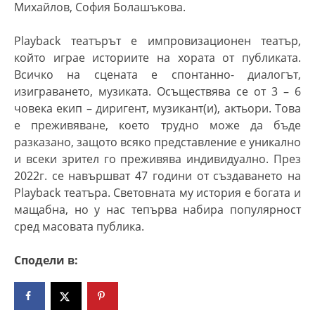
Михайлов, София Болашъкова.
Playback театърът е импровизационен театър,
който играе историите на хората от публиката.
Всичко на сцената е спонтанно- диалогът,
изиграването, музиката. Осъществява се от 3 – 6
човека екип – диригент, музикант(и), актьори. Това
е преживяване, което трудно може да бъде
разказано, защото всяко представление е уникално
и всеки зрител го преживява индивидуално. През
2022г. се навършват 47 години от създаването на
Playback театъра. Световната му история е богата и
мащабна, но у нас тепърва набира популярност
сред масовата публика.
Сподели в: