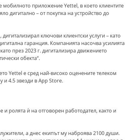
 мобилното приложение Yettel, в което клиентите
ло дигитално – от покупка на устройство до
с, дигитализирал ключови клиентски услуги – като
 дигитална гаранция. Компанията насочва усилията
като през 2023 г. дигитализира движението
тически обекта“.
то Yettel е сред най-високо оценените телеком
y и 4.5 звезди в App Store.
е и ролята ѝ на отговорен работодател, както и
служители, а днес екипът му наброява 2100 души.