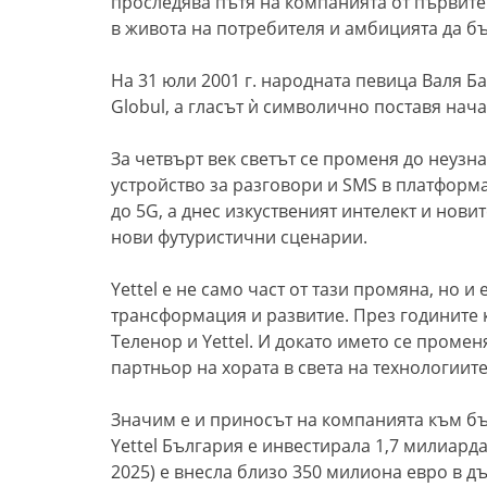
проследява пътя на компанията от първите
в живота на потребителя и амбицията да бъ
На 31 юли 2001 г. народната певица Валя 
Globul, а гласът ѝ символично поставя нач
За четвърт век светът се променя до неуз
устройство за разговори и SMS в платформа
до 5G, а днес изкуственият интелект и нов
нови футуристични сценарии.
Yettel е не само част от тази промяна, но и
трансформация и развитие. През годините к
Теленор и Yettel. И докато името се промен
партньор на хората в света на технологиите
Значим е и приносът на компанията към бъ
Yettel България е инвестирала 1,7 милиарда
2025) е внесла близо 350 милиона евро в 