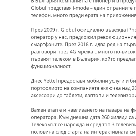
В България компанията е пионер и в проду
Globul представя i-mode – един от раннит
телефон, много преди ерата на приложения
През 2009 г. Globul официално въвежда iPh
оператор у нас, предложил революционния i
смартфоните. През 2018 г. идва ред на първ
разговори през 4G мрежа с много по-високо к
първият телеком в България, който предлаг
функционалност.
Днес Yettel предоставя мобилни услуги и б
портфолиото на компанията включва над 20
аксесоари до таблети, лаптопи и телевизор
Важен етап е и навлизането на пазара на 
оператора. Към днешна дата 260 хиляди са а
Телекомът се нарежда и сред топ 3 телевиз
половина след старта на интерактивната си