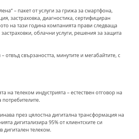
лена“ – пакет от услуги за грижа за смартфона,
ция, застраховка, диагностика, сертифициран
лото на тази година компанията прави следваща
 застраховки, облачни услуги, решения за защита
и – отвъд свързаността, минутите и мегабайтите, с
та на телеком индустрията – естествен отговор на
 потребителите.
минава през цялостна дигитална трансформация на
нията дигитализира 95% от клиентските си
в дигитален телеком.