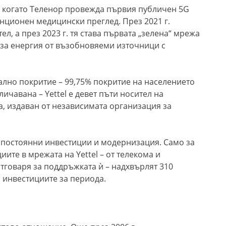
., когато Теленор провежда първия публичен 5G
анционен медицински преглед. През 2021 г.
л, а през 2023 г. тя става първата „зелена“ мрежа
 за енергия от възобновяеми източници с
ално покритие – 99,75% покритие на населението
личавана – Yettel е девет пъти носител на
жа, издаван от независимата организация за
т постоянни инвестиции и модернизация. Само за
иите в мрежата на Yettel – от телекома и
тговаря за поддръжката ѝ – надхвърлят 310
 инвестициите за периода.