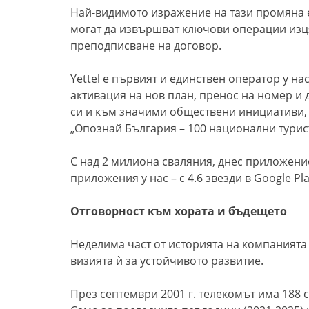
Най-видимото изражение на тази промяна е
могат да извършват ключови операции изця
преподписване на договор.
Yettel е първият и единствен оператор у на
активация на нов план, пренос на номер и
си и към значими обществени инициативи, 
„Опознай България – 100 национални турис
С над 2 милиона сваляния, днес приложение
приложения у нас – с 4.6 звезди в Google Pla
Отговорност към хората и бъдещето
Неделима част от историята на компанията 
визията ѝ за устойчивото развитие.
През септември 2001 г. телекомът има 188 