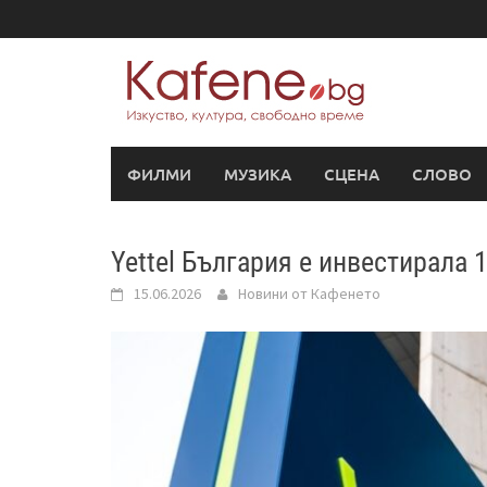
Skip
to
content
ФИЛМИ
МУЗИКА
СЦЕНА
СЛОВО
Yettel България е инвестирала 
15.06.2026
Новини от Кафенето