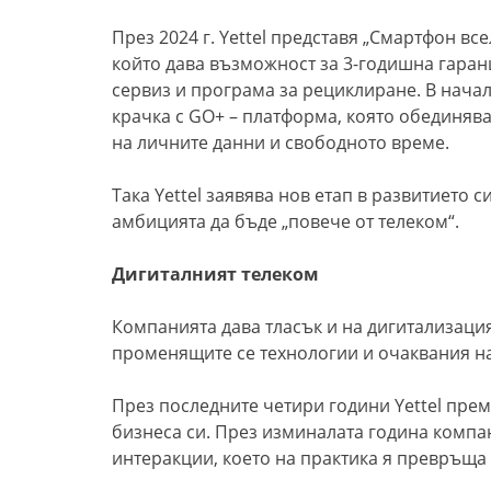
През 2024 г. Yettel представя „Смартфон все
който дава възможност за 3-годишна гаран
сервиз и програма за рециклиране. В нача
крачка с GO+ – платформа, която обединява
на личните данни и свободното време.
Така Yettel заявява нов етап в развитието с
амбицията да бъде „повече от телеком“.
Дигиталният телеком
Компанията дава тласък и на дигитализация
променящите се технологии и очаквания на
През последните четири години Yettel пре
бизнеса си. През изминалата година компа
интеракции, което на практика я превръща 