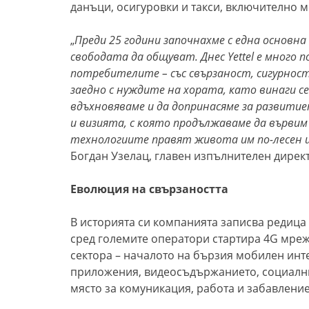
данъци, осигуровки и такси, включително м
„
Преди 25 години започнахме с една основна
свободата да общуват. Днес Yettel е много п
потребителите – със свързаност, сигурност
заедно с нуждите на хората, като винаги се
вдъхновяваме и да допринасяме за развити
и визията, с която продължаваме да вървим
технологиите правят живота им по-лесен и
Богдан Узелац, главен изпълнителен директ
Еволюция на свързаността
В историята си компанията записва редица 
сред големите оператори стартира 4G мреж
сектора – началото на бързия мобилен инт
приложения, видеосъдържанието, социалн
място за комуникация, работа и забавление