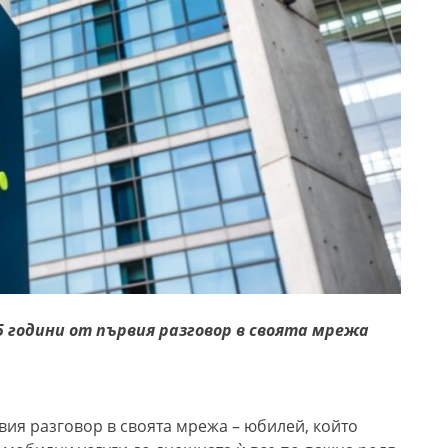
5 години от първия разговор в своята мрежа
рвия разговор в своята мрежа – юбилей, който