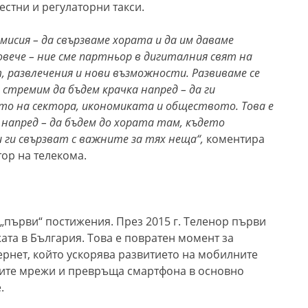
естни и регулаторни такси.
 мисия
–
да свързваме хората и да им даваме
овече
–
ние сме партньор в дигиталния свят на
, развлечения и нови възможности. Развиваме се
 стремим да бъдем крачка напред – да ги
ето на сектора, икономиката и обществото. Това е
 напред – да бъдем до хората там, където
 ги свързват с важните за тях неща“,
коментира
ор на телекома.
„първи“ постижения. През 2015 г. Теленор първи
ата в България. Това е повратен момент за
ернет, който ускорява развитието на мобилните
ите мрежи и превръща смартфона в основно
.