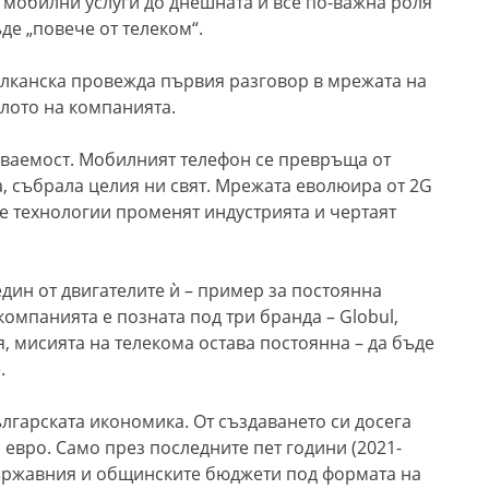
 мобилни услуги до днешната ѝ все по-важна роля
де „повече от телеком“.
Балканска провежда първия разговор в мрежата на
алото на компанията.
наваемост. Мобилният телефон се превръща от
, събрала целия ни свят. Мрежата еволюира от 2G
ите технологии променят индустрията и чертаят
 един от двигателите ѝ – пример за постоянна
омпанията е позната под три бранда – Globul,
я, мисията на телекома остава постоянна – да бъде
.
лгарската икономика. От създаването си досега
 евро. Само през последните пет години (2021-
държавния и общинските бюджети под формата на