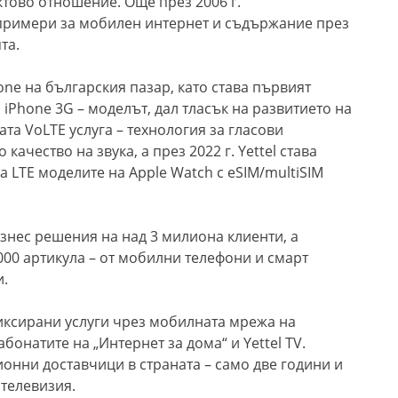
ктово отношение. Още през 2006 г.
е примери за мобилен интернет и съдържание през
та.
one на българския пазар, като става първият
Phone 3G – моделът, дал тласък на развитието на
ата VoLTE услуга – технология за гласови
ачество на звука, а през 2022 г. Yettel става
а LTE моделите на Apple Watch с eSIM/multiSIM
изнес решения на над 3 милиона клиенти, а
00 артикула – от мобилни телефони и смарт
и.
фиксирани услуги чрез мобилната мрежа на
бонатите на „Интернет за дома“ и Yettel TV.
ионни доставчици в страната – само две години и
 телевизия.