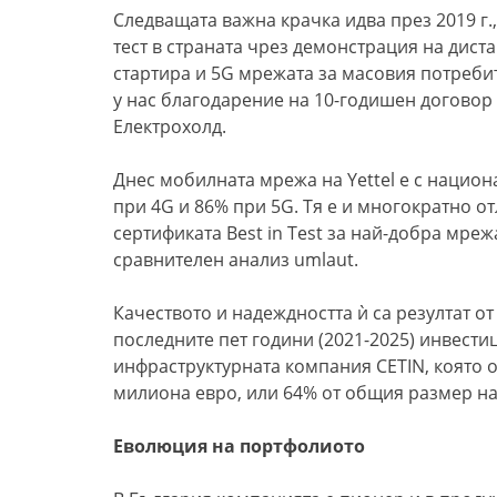
Следващата важна крачка идва през 2019 г
тест в страната чрез демонстрация на дист
стартира и 5G мрежата за масовия потребите
у нас благодарение на 10-годишен договор
Електрохолд.
Днес мобилната мрежа на Yettel е с национ
при 4G и 86% при 5G. Тя е и многократно от
сертификата Best in Test за най-добра мре
сравнителен анализ umlaut.
Качеството и надеждността ѝ са резултат о
последните пет години (2021-2025) инвестиц
инфраструктурната компания CETIN, която о
милиона евро, или 64% от общия размер на
Еволюция на портфолиото