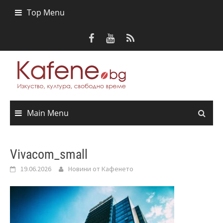
Skip
Top Menu
to
content
Main Menu
Vivacom_small
19.06.2026
Новини от Кафенето