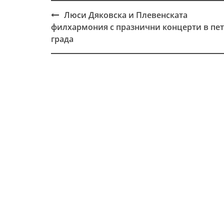
Люси Дяковска и Плевенската
Post
филхармония с празнични концерти в пет
navigation
града