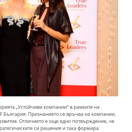
орията „Устойчиви компании“ в рамките на
IF България. Признанието се връчва на компании,
азвитие. Отличието е още едно потвърждение, че
тратегическите си решения и така формира