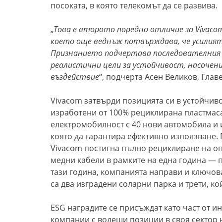
посоката, в която телекомът да се развива.
„
Това е второто поредно отличие за Vivaco
което още веднъж потвърждава, че усилият
Признанието подчертава последователни
реалистични цели за устойчивост, насочен
въздействие
“, подчерта Асен Великов, Гла
Vivacom затвърди позицията си в устойчивот
изработени от 100% рециклирана пластмас
електромобилност с 40 нови автомобила и 
която да гарантира ефективно използване. 
Vivacom постигна пълно рециклиране на оп
медни кабели в рамките на една година — п
тази година, компанията направи и ключова
са два изградени соларни парка и трети, ко
ESG наградите се присъждат като част от и
компании с водещи позиции в своя сектор 