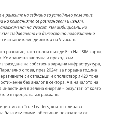
m в рамките на седмица за устойчиво развитие,
а на компанията се разпознават и ценят.
я ангажимент на
Vivacom
към амбициозни, но
и към създаването на дългосрочно положително
вен изпълнителен директор на Vivacom.
о развитие, като първи въведе Eco Half SIM карти,
а. Компанията започна и преход към
изграждане на собствена зарядна инфраструктура,
Паралелно с това, през 2024г. за поредна година
еративните си отпадъци и оползотвори 429 тона
остижение без аналог в сектора. А в началото на
 инвестиция в зелена енергия – резултат, от която
йто е в процес на изграждане.
нициативата True Leaders, която отличава
на база измерими, обективни показатели от