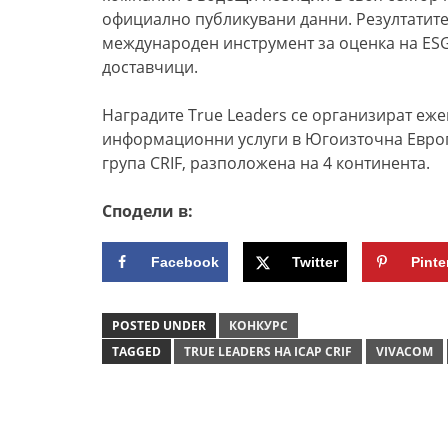
официално публикувани данни. Резултатите 
международен инструмент за оценка на ESG
доставчици.
Наградите True Leaders се организират еже
информационни услуги в Югоизточна Европа 
група CRIF, разположена на 4 континента.
Сподели в:
Facebook
Twitter
Pinte
POSTED UNDER
КОНКУРС
TAGGED
TRUE LEADERS НА ICAP CRIF
VIVACOM