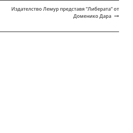
Издателство Лемур представя “Либерата“ от
Доменико Дара