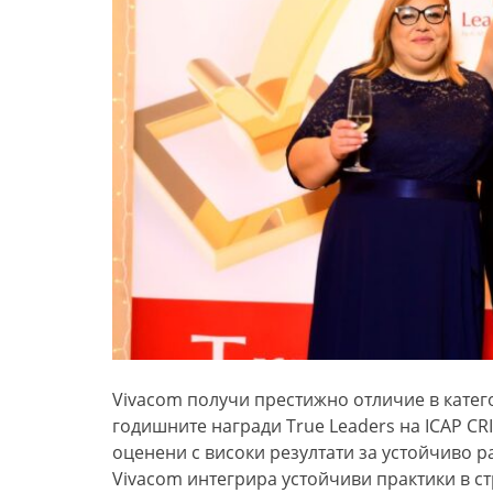
Vivacom получи престижно отличие в катег
годишните награди True Leaders на ICAP CR
оценени с високи резултати за устойчиво р
Vivacom интегрира устойчиви практики в с