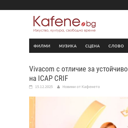
Skip
to
content
ФИЛМИ
МУЗИКА
СЦЕНА
СЛОВО
Vivacom с отличие за устойчиво
на ICAP CRIF
15.12.2025
Новини от Кафенето