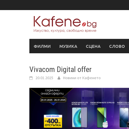
Skip
to
content
ФИЛМИ
МУЗИКА
СЦЕНА
СЛОВО
Vivacom Digital offer
20.01.2025
Новини от Кафенето