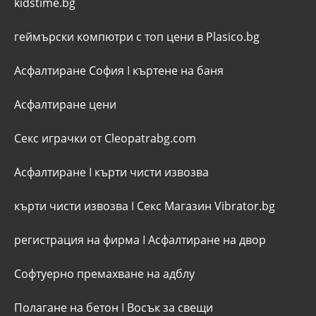
kidstime.bg
геймърски компютри с топ цени в Plasico.bg
Асфалтиране София
I
къртене на баня
Асфалтиране цени
Секс играчки от Cleopatrabg.com
Асфалтиране
I
кърти чисти извозва
кърти чисти извозва
I
Секс Магазин Vibrator.bg
регистрация на фирма
I
Асфалтиране на двор
Софтуерно премахване на адблу
Полагане на бетон
I
Восък за свещи