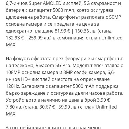
6,7-инчов Super AMOLED дисплей, 5G свързаност и
батерия с капацитет 5000 mAh, която осигурява
целодневна работа. Смартфонът разполага с 50MP
основна камера и се предлага на цена за
еднократно плащане 81.99 € | 160.36 лв. (станд.
132.93 € | 259.99 лв.) в комбинация с план Unlimited
MAX.
На фокус в офертата през февруари е и смартфонът
на телекома, Vivacom 5G Pro. Моделът впечатлява с
108MP основна камера и 8MP селфи камера, 6,6-
инчов HD+ дисплей с честота на опресняване
120Hz. Батерията с капацитет 5000 mAh поддържа
бързо зареждане и осигурява дълги часове работа.
Устройството е налично на цена в брой 3.99 € |
7.80 лв. (станд. 30.67 €| 59.99 лв.) с план Unlimited
MAX.
За потребителите, които търсят надеждно