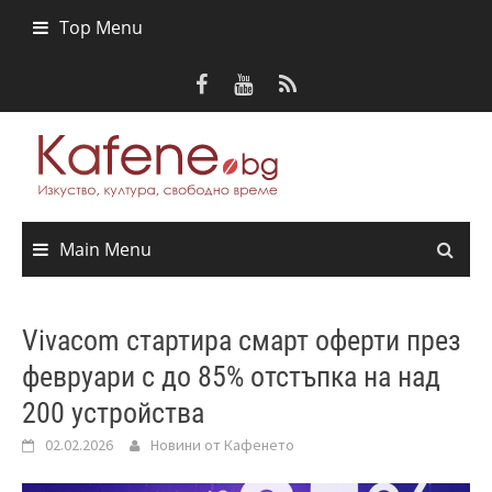
Skip
Top Menu
to
content
Main Menu
Vivacom стартира смарт оферти през
февруари с до 85% отстъпка на над
200 устройства
02.02.2026
Новини от Кафенето