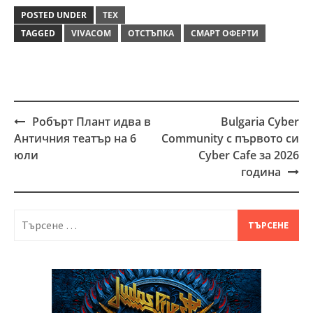
POSTED UNDER
ТЕХ
TAGGED
VIVACOM
ОТСТЪПКА
СМАРТ ОФЕРТИ
Робърт Плант идва в
Bulgaria Cyber
Post
Античния театър на 6
Community с първото си
navigation
юли
Cyber Cafe за 2026
година
Търсене
за: