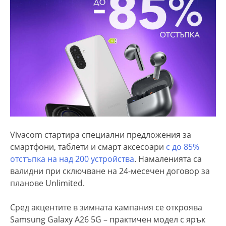
Vivacom стартира специални предложения за
смартфони, таблети и смарт аксесоари
с до 85%
отстъпка на над 200 устройства
. Намаленията са
валидни при сключване на 24-месечен договор за
планове Unlimited.
Сред акцентите в зимната кампания се откроява
Samsung Galaxy A26 5G – практичен модел с ярък