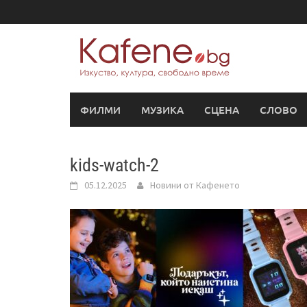
Skip
to
content
ФИЛМИ
МУЗИКА
СЦЕНА
СЛОВО
kids-watch-2
05.12.2025
Новини от Кафенето