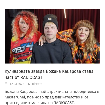
Кулинарната звезда Божана Кацарова става
част от RADIOCAST
12.03.2022
Directo
Божана Кацарова, най-атрактивната победителка в
MasterChef, пое ново предизвикателство и се
присъедини към екипа на RADIOCAST.