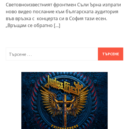
Световноизвестният фронтмен Съли Ърна изпрати
ново видео послание към българската аудитория
във връзка с концерта си в София тази есен.
„Връщам се обратно
[...]
Търсене
за: