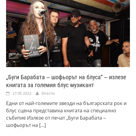
„Буги Барабата ‒ шофьорът на блуса“ ‒ излезе
книгата за големия блус музикант
27.05.2022
Directo
Едни от най-големите звезди на българската рок и
блус сцена представиха книгата на специално
събитие Излезе от печат „Буги Барабата ‒
шофьорът на
[...]