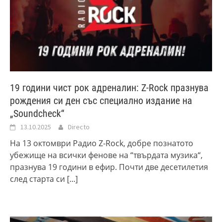
19 години чист рок адреналин: Z-Rock празнува
рождения си ден със специално издание на
„Soundcheck“
13.10.2025
Directo
На 13 октомври Радио Z-Rock, добре познатото
убежище на всички фенове на “твърдата музика“,
празнува 19 години в ефир. Почти две десетилетия
след старта си
[...]