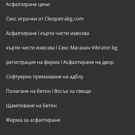
Асфалтиране цени
Секс играчки от Cleopatrabg.com
Асфалтиране
I
кърти чисти извозва
кърти чисти извозва
I
Секс Магазин Vibrator.bg
регистрация на фирма
I
Асфалтиране на двор
Софтуерно премахване на адблу
Полагане на бетон
I
Восък за свещи
Щамповане на Бетон
Фирма за асфалтиране