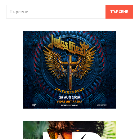
Търсене
за: