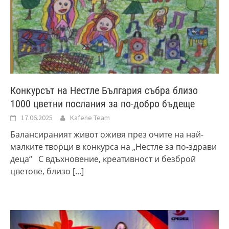
Конкурсът на Нестле България събра близо
1000 цветни послания за по-добро бъдеще
17.06.2025
Kafene Team
Балансираният живот оживя през очите на най-
малките творци в конкурса на „Нестле за по-здрави
деца“ С вдъхновение, креативност и безброй
цветове, близо
[...]