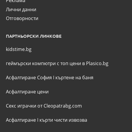
Реклама
Лични данни
Отговорности
ПАРТНЬОРСКИ ЛИНКОВЕ
kidstime.bg
геймърски компютри с топ цени в Plasico.bg
Асфалтиране София
I
къртене на баня
Асфалтиране цени
Секс играчки от Cleopatrabg.com
Асфалтиране
I
кърти чисти извозва