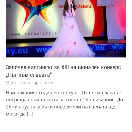
Започва кастингът за XIII национален конкурс
„Път към славата“
03.12.2024
Directo
Най-чаканият годишен конкурс „Път към славата“
посреща нови таланти за своето 13-то издание. До
25-ти януари всички повелители на сцената ще
могат да
[...]