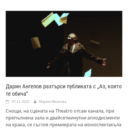
Дарин Ангелов разтърси публиката с „Аз, която
те обича“
07.11.2025
Мария Иванова
Снощи, на сцената на Theatro отсам канала, при
препълнена зала и двайсетминутни аплодисменти
на крака, се състоя премиерата на моноспектакъла