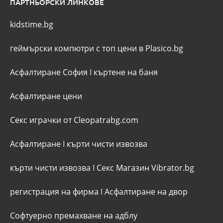
ПАРТНЬОРСКИ ЛИНКОВЕ
kidstime.bg
геймърски компютри с топ цени в Plasico.bg
Асфалтиране София
I
къртене на баня
Асфалтиране цени
Секс играчки от Cleopatrabg.com
Асфалтиране
I
кърти чисти извозва
кърти чисти извозва
I
Секс Магазин Vibrator.bg
регистрация на фирма
I
Асфалтиране на двор
Софтуерно премахване на адблу