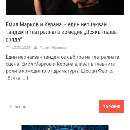
Емил Марков и Керана – един неочакван
тандем в театралната комедия „Всяка първа
сряда“
19.03.2024
Мария Иванова
Един неочакван тандем се събира на театралната
сцена. Емил Марков и Керана влизат в главните
роли в комедията от драматурга Щефан Фьогел
„Всяка
[...]
Търсене
за: