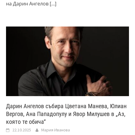
на Дарин Ангелов
[...]
Дарин Ангелов събира Цветана Манева, Юлиан
Вергов, Ана Пападопулу и Явор Милушев в „Аз,
която те обича“
22.10.2025
Мария Иванова