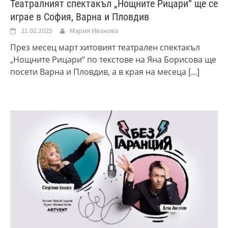
Театралният спектакъл „Нощните Рицари“ ще се
играе в София, Варна и Пловдив
21.02.2025
Мария Иванова
През месец март хитовият театрален спектакъл
„Нощните Рицари“ по текстове на Яна Борисова ще
посети Варна и Пловдив, а в края на месеца
[...]