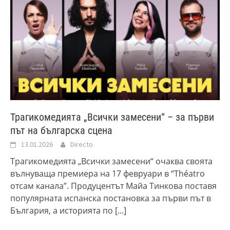
Трагикомедията „Всички замесени“ – за първи
път на българска сцена
13.01.2026
Directo
Трагикомедията „Всички замесени“ очаква своята
вълнуваща премиера на 17 февруари в “Théatro
отсам канала”. Продуцентът Майа Тинкова поставя
популярната испанска постановка за първи път в
България, а историята по
[...]