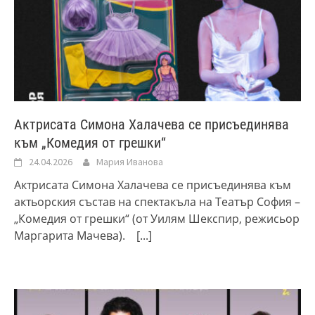
Актрисата Симона Халачева се присъединява
към „Комедия от грешки“
24.04.2026
Мария Иванова
Актрисата Симона Халачева се присъединява към
актьорския състав на спектакъла на Театър София –
„Комедия от грешки“ (от Уилям Шекспир, режисьор
Маргарита Мачева).
[...]