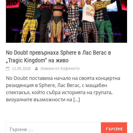
No Doubt превърнаха Sphere в Лас Вегас в
„Tragic Kingdom“ на живо
11.05.2026
Новини от Кафенето
No Doubt поставиха начало на своята концертна
резиденция в Sphere, Лас Вегас, с мащабен
спектакъл, който събра историята на групата,
визуалните възможности на
[...]
Търсене