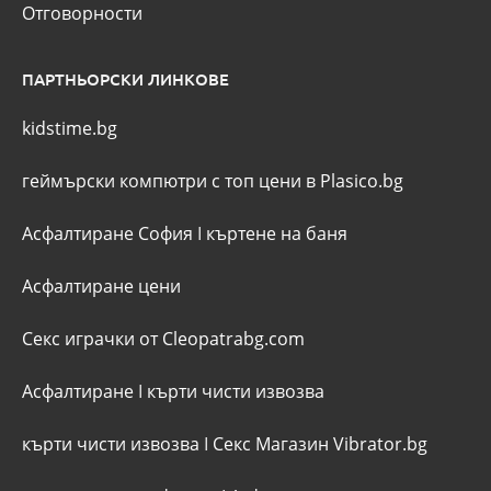
Отговорности
ПАРТНЬОРСКИ ЛИНКОВЕ
kidstime.bg
геймърски компютри с топ цени в Plasico.bg
Асфалтиране София
I
къртене на баня
Асфалтиране цени
Секс играчки от Cleopatrabg.com
Асфалтиране
I
кърти чисти извозва
кърти чисти извозва
I
Секс Магазин Vibrator.bg