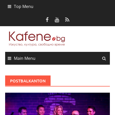
Skip
Top Menu
to
content
Main Menu
POSTBALKANTON