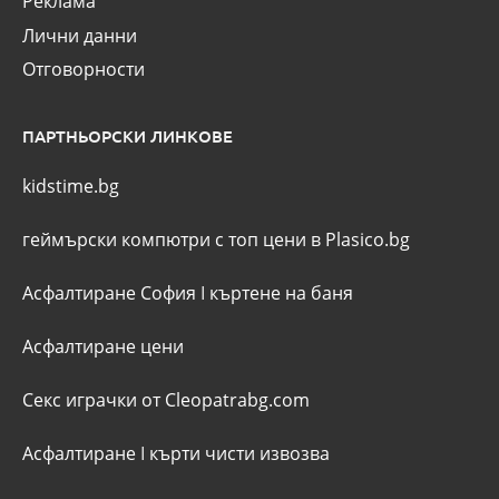
Реклама
Лични данни
Отговорности
ПАРТНЬОРСКИ ЛИНКОВЕ
kidstime.bg
геймърски компютри с топ цени в Plasico.bg
Асфалтиране София
I
къртене на баня
Асфалтиране цени
Секс играчки от Cleopatrabg.com
Асфалтиране
I
кърти чисти извозва