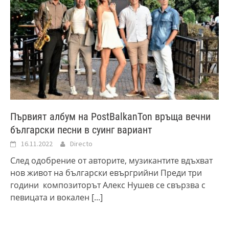
Първият албум на PostBalkanTon връща вечни
български песни в суинг вариант
16.11.2022
Directo
След одобрение от авторите, музикантите вдъхват
нов живот на български евъргрийни Преди три
години композиторът Алекс Нушев се свързва с
певицата и вокален
[...]