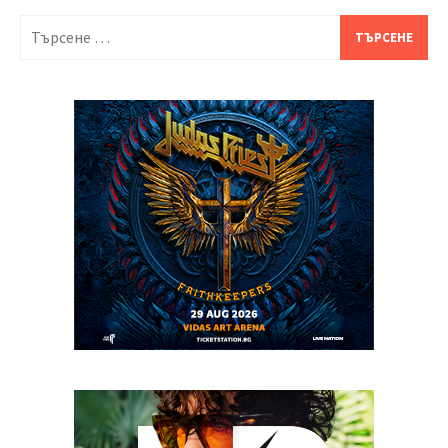
Търсене
за: