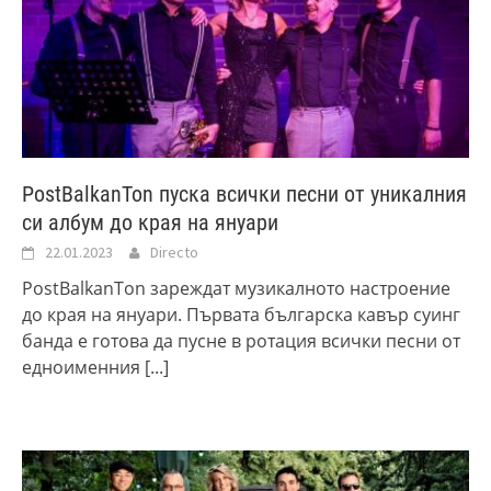
PostBalkanTon пуска всички песни от уникалния
си албум до края на януари
22.01.2023
Directo
PostBalkanTon зареждат музикалното настроение
до края на януари. Първата българска кавър суинг
банда е готова да пусне в ротация всички песни от
едноименния
[...]