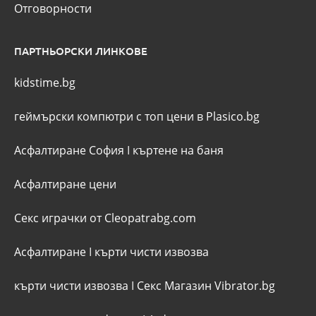
Отговорности
ПАРТНЬОРСКИ ЛИНКОВЕ
kidstime.bg
геймърски компютри с топ цени в Plasico.bg
Асфалтиране София
I
къртене на баня
Асфалтиране цени
Секс играчки от Cleopatrabg.com
Асфалтиране
I
кърти чисти извозва
кърти чисти извозва
I
Секс Магазин Vibrator.bg