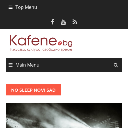
Skip
Top Menu
to
content
Main Menu
NO SLEEP NOVI SAD