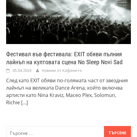
Фестивал във фестивала: EXIT обяви пълния
лайнъп на култовата сцена No Sleep Novi Sad
05.04.2018
Новини от Кафенето
След като EXIT обяви по-голямата част от звездния
лайнъп на великата Dance Arena, който включва
артисти като Nina Kraviz, Maceo Plex, Solomun,
Richie
[...]
Търсене