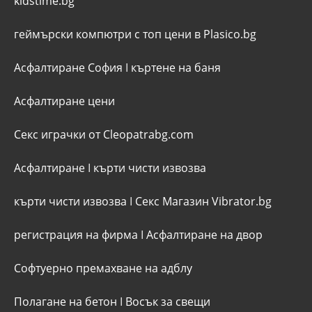
kidstime.bg
геймърски компютри с топ цени в Plasico.bg
Асфалтиране София
I
къртене на баня
Асфалтиране цени
Секс играчки от Cleopatrabg.com
Асфалтиране
I
кърти чисти извозва
кърти чисти извозва
I
Секс Магазин Vibrator.bg
регистрация на фирма
I
Асфалтиране на двор
Софтуерно премахване на адблу
Полагане на бетон
I
Восък за свещи