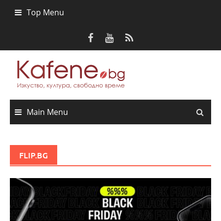
Skip
Top Menu
to
content
Main Menu
FLIP.BG