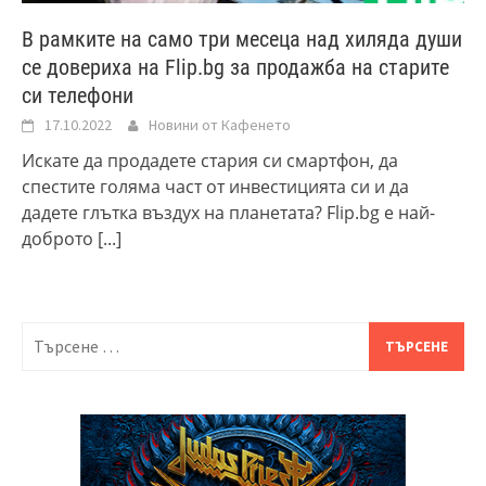
В рамките на само три месеца над хиляда души
се довериха на Flip.bg за продажба на старите
си телефони
17.10.2022
Новини от Кафенето
Искате да продадете стария си смартфон, да
спестите голяма част от инвестицията си и да
дадете глътка въздух на планетата? Flip.bg е най-
доброто
[...]
Търсене
за: