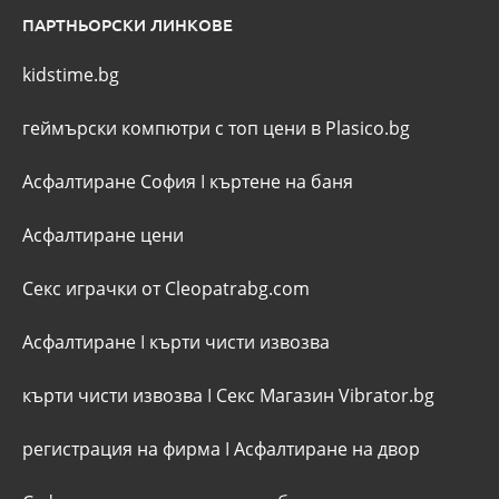
ПАРТНЬОРСКИ ЛИНКОВЕ
kidstime.bg
геймърски компютри с топ цени в Plasico.bg
Асфалтиране София
I
къртене на баня
Асфалтиране цени
Секс играчки от Cleopatrabg.com
Асфалтиране
I
кърти чисти извозва
кърти чисти извозва
I
Секс Магазин Vibrator.bg
регистрация на фирма
I
Асфалтиране на двор