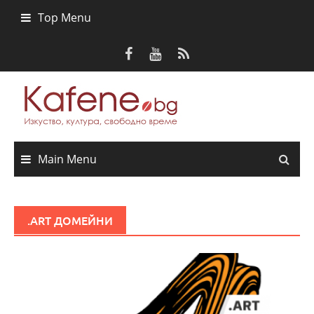
Skip
Top Menu
to
content
Main Menu
.ART ДОМЕЙНИ