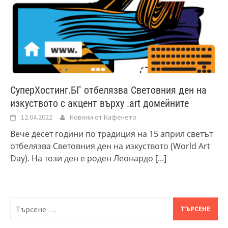
СуперХостинг.БГ отбелязва Световния ден на
изкуството с акцент върху .art домейните
12.04.2022
Новини от Кафенето
Вече десет години по традиция на 15 април светът
отбелязва Световния ден на изкуството (World Art
Day). На този ден е роден Леонардо
[...]
Търсене
за: