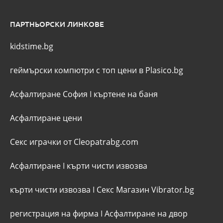
ПАРТНЬОРСКИ ЛИНКОВЕ
kidstime.bg
геймърски компютри с топ цени в Plasico.bg
Асфалтиране София
I
къртене на баня
Асфалтиране цени
Секс играчки от Cleopatrabg.com
Асфалтиране
I
кърти чисти извозва
кърти чисти извозва
I
Секс Магазин Vibrator.bg
регистрация на фирма
I
Асфалтиране на двор