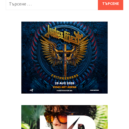
Търсене
за: