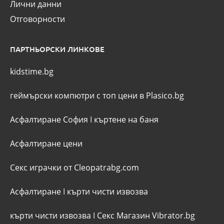
Лични данни
Отговорности
ПАРТНЬОРСКИ ЛИНКОВЕ
kidstime.bg
геймърски компютри с топ цени в Plasico.bg
Асфалтиране София
I
къртене на баня
Асфалтиране цени
Секс играчки от Cleopatrabg.com
Асфалтиране
I
кърти чисти извозва
кърти чисти извозва
I
Секс Магазин Vibrator.bg