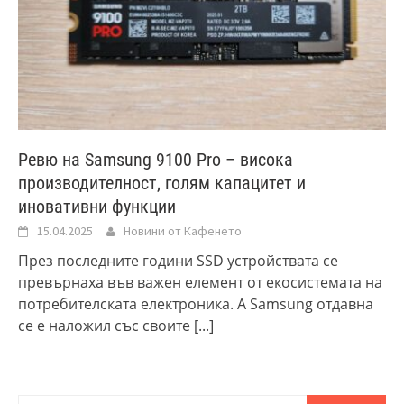
Ревю на Samsung 9100 Pro – висока
производителност, голям капацитет и
иновативни функции
15.04.2025
Новини от Кафенето
През последните години SSD устройствата се
превърнаха във важен елемент от екосистемата на
потребителската електроника. А Samsung отдавна
се е наложил със своите
[...]