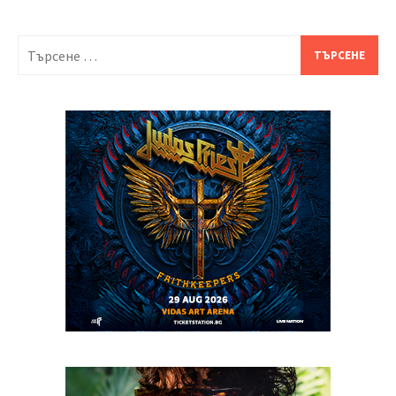
Търсене
за: