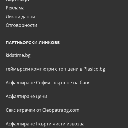
Реклама
Лични данни
Отговорности
ПАРТНЬОРСКИ ЛИНКОВЕ
kidstime.bg
геймърски компютри с топ цени в Plasico.bg
Асфалтиране София
I
къртене на баня
Асфалтиране цени
Секс играчки от Cleopatrabg.com
Асфалтиране
I
кърти чисти извозва