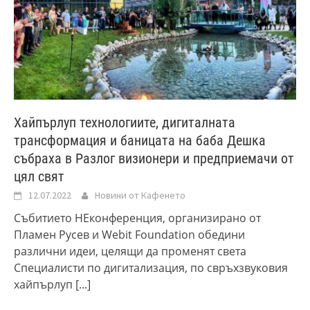
Хайпърлуп технологиите, дигиталната
трансформация и баницата на баба Дешка
събраха в Разлог визионери и предприемачи от
цял свят
12.07.2022
Новини от Кафенето
Събитието НЕконференция, организирано от
Пламен Русев и Webit Foundation обедини
различни идеи, целящи да променят света
Специалисти по дигитализация, по свръхзвуковия
хайпърлуп
[...]