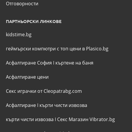
Отговорности
ПАРТНЬОРСКИ ЛИНКОВЕ
kidstime.bg
геймърски компютри с топ цени в Plasico.bg
Асфалтиране София
I
къртене на баня
Асфалтиране цени
Секс играчки от Cleopatrabg.com
Асфалтиране
I
кърти чисти извозва
кърти чисти извозва
I
Секс Магазин Vibrator.bg