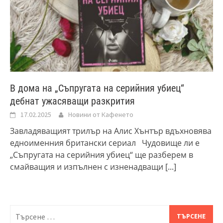
В дома на „Съпругата на серийния убиец“
дебнат ужасяващи разкрития
17.02.2025
Новини от Кафенето
Завладяващият трилър на Алис Хънтър вдъхновява
едноименния британски сериал Чудовище ли е
„Съпругата на серийния убиец“ ще разберем в
смайващия и изпълнен с изненадващи
[...]
Търсене