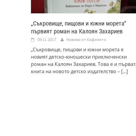
„Съкровище, пищови и южни морета“
първият роман на Калоян Захариев
09.11.2017
Новини от Кафенето
„Съкровище, пищови и южни морета е
новият детско-юношески приключенски
роман на Калоян Захариев. Това е и първат
книга на новото детско издателство –
[...]