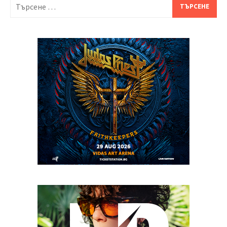
Търсене
за: