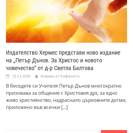
Издателство Хермес представи ново издание
на „Петър Дънов. За Христос и новото
човечество“ от д-р Светла Балтова
15.12.2025
Новини от Кафенето
В беседите си Учителя Петър Дънов многократно
призовава за общение с Христовия дух, за едно
живо християнство, надраснало църковните догми,
приложено във всички
[...]