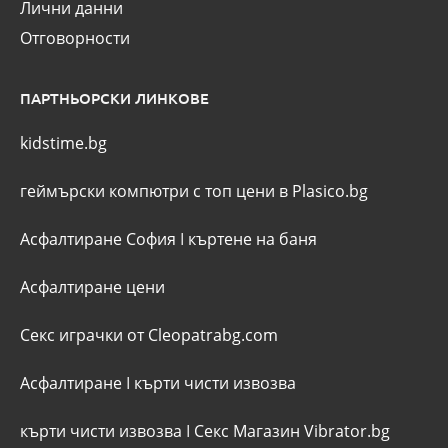
Лични данни
Отговорности
ПАРТНЬОРСКИ ЛИНКОВЕ
kidstime.bg
геймърски компютри с топ цени в Plasico.bg
Асфалтиране София
I
къртене на баня
Асфалтиране цени
Секс играчки от Cleopatrabg.com
Асфалтиране
I
кърти чисти извозва
кърти чисти извозва
I
Секс Магазин Vibrator.bg