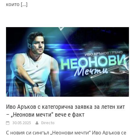
които
[...]
Иво Аръков с категорична заявка за летен хит
– „Неонови мечти“ вече е факт
30.05.2025
Directo
С новия си сингъл „Неонови мечти“ Иво Аръков се