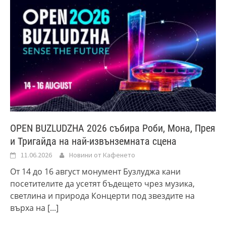
ОPEN BUZLUDZHA 2026 събира Роби, Мона, Прея
и Тригайда на най-извънземната сцена
11.06.2026
Новини от Кафенето
От 14 до 16 август монумент Бузлуджа кани
посетителите да усетят бъдещето чрез музика,
светлина и природа Концерти под звездите на
върха на
[...]