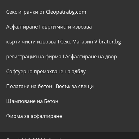
Секс играчки от Cleopatrabg.com
Асфалтиране
I
кърти чисти извозва
кърти чисти извозва
I
Секс Магазин Vibrator.bg
регистрация на фирма
I
Асфалтиране на двор
Софтуерно премахване на адблу
Полагане на бетон
I
Восък за свещи
Щамповане на Бетон
Фирма за асфалтиране