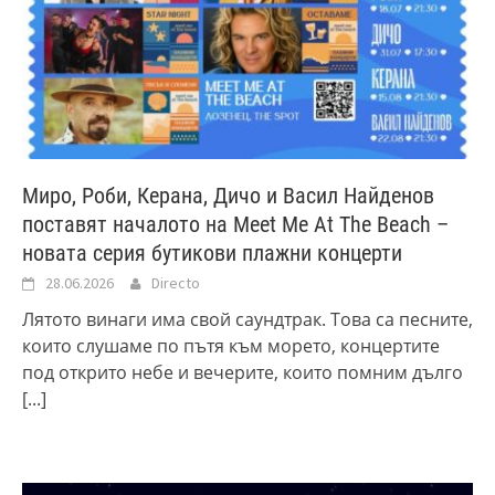
Миро, Роби, Керана, Дичо и Васил Найденов
поставят началото на Meet Me At The Beach –
новата серия бутикови плажни концерти
28.06.2026
Directo
Лятото винаги има свой саундтрак. Това са песните,
които слушаме по пътя към морето, концертите
под открито небе и вечерите, които помним дълго
[...]