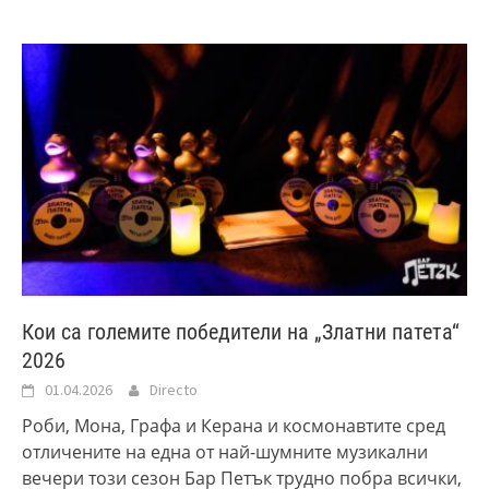
Кои са големите победители на „Златни патета“
2026
01.04.2026
Directo
Роби, Мона, Графа и Керана и космонавтите сред
отличените на една от най-шумните музикални
вечери този сезон Бар Петък трудно побра всички,