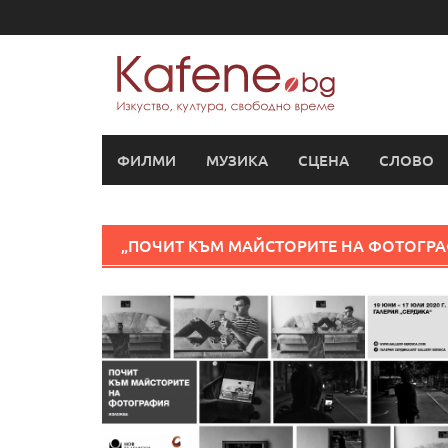
Skip
to
content
ФИЛМИ
МУЗИКА
СЦЕНА
СЛОВО
„ПОЧИТ КЪМ МАЙСТОРИТЕ НА ФОТОГРА