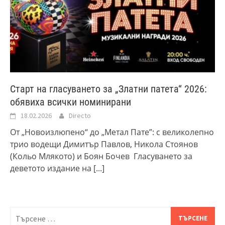
Старт на гласуването за „Златни патета“ 2026:
обявиха всички номинирани
18.02.2026
Directo
От „Новоизлюпено“ до „Метал Пате”: с великолепно
трио водещи Димитър Павлов, Никола Стоянов
(Кольо Млякото) и Боян Бочев Гласуването за
деветото издание на
[...]
Търсене