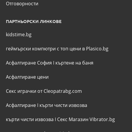
Отговорности
ПАРТНЬОРСКИ ЛИНКОВЕ
kidstime.bg
геймърски компютри с топ цени в Plasico.bg
Асфалтиране София
I
къртене на баня
Асфалтиране цени
Секс играчки от Cleopatrabg.com
Асфалтиране
I
кърти чисти извозва
кърти чисти извозва
I
Секс Магазин Vibrator.bg