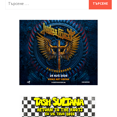
Търсене
за: