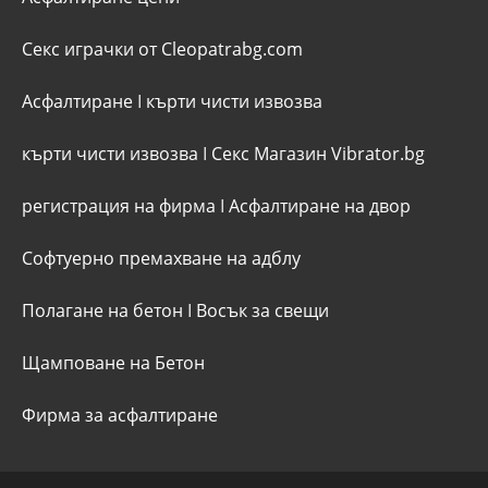
Секс играчки от Cleopatrabg.com
Асфалтиране
I
кърти чисти извозва
кърти чисти извозва
I
Секс Магазин Vibrator.bg
регистрация на фирма
I
Асфалтиране на двор
Софтуерно премахване на адблу
Полагане на бетон
I
Восък за свещи
Щамповане на Бетон
Фирма за асфалтиране