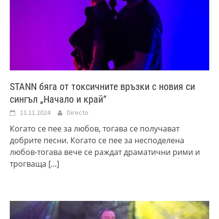
STANN бяга от токсичните връзки с новия си
сингъл „Начало и край“
11.11.2024
Directo
Когато се пее за любов, тогава се получават
добрите песни. Когато се пее за несподелена
любов-тогава вече се раждат драматични рими и
трогваща
[...]