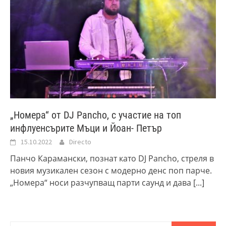
„Номера“ от DJ Pancho, с участие на топ
инфлуенсърите Мъци и Йоан- Петър
15.10.2022
Directo
Панчо Карамански, познат като DJ Pancho, стреля в
новия музикален сезон с модерно денс поп парче.
„Номера“ носи разчупващ парти саунд и дава
[...]