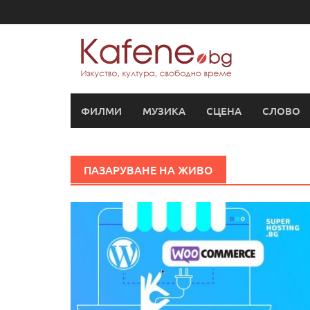
Skip
to
content
ФИЛМИ
МУЗИКА
СЦЕНА
СЛОВО
ПАЗАРУВАНЕ НА ЖИВО