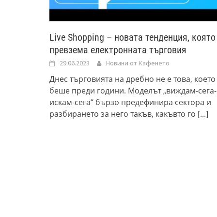
Live Shopping – новата тенденция, която
превзема електронната търговия
29.06.2023
Новини от Кафенето
Днес търговията на дребно не е това, което
беше преди години. Моделът „виждам-сега-
искам-сега“ бързо предефинира сектора и
разбирането за него такъв, какъвто го
[...]