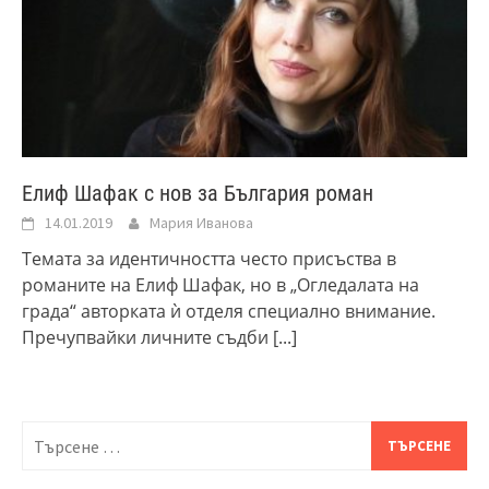
Елиф Шафак с нов за България роман
14.01.2019
Мария Иванова
Темата за идентичността често присъства в
романите на Елиф Шафак, но в „Огледалата на
града“ авторката ѝ отделя специално внимание.
Пречупвайки личните съдби
[...]
Търсене
за: