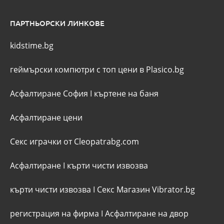
ПАРТНЬОРСКИ ЛИНКОВЕ
kidstime.bg
геймърски компютри с топ цени в Plasico.bg
Асфалтиране София
I
къртене на баня
Асфалтиране цени
Секс играчки от Cleopatrabg.com
Асфалтиране
I
кърти чисти извозва
кърти чисти извозва
I
Секс Магазин Vibrator.bg
регистрация на фирма
I
Асфалтиране на двор