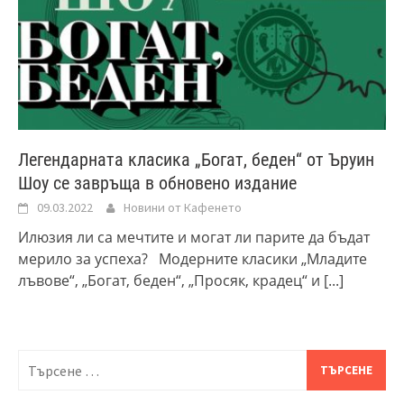
Легендарната класика „Богат, беден“ от Ъруин
Шоу се завръща в обновено издание
09.03.2022
Новини от Кафенето
Илюзия ли са мечтите и могат ли парите да бъдат
мерило за успеха? Модерните класики „Младите
лъвове“, „Богат, беден“, „Просяк, крадец“ и
[...]
Търсене
за: