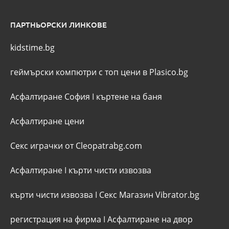
ПАРТНЬОРСКИ ЛИНКОВЕ
kidstime.bg
геймърски компютри с топ цени в Plasico.bg
Асфалтиране София
I
къртене на баня
Асфалтиране цени
Секс играчки от Cleopatrabg.com
Асфалтиране
I
кърти чисти извозва
кърти чисти извозва
I
Секс Магазин Vibrator.bg
регистрация на фирма
I
Асфалтиране на двор