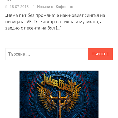
18.07.2018
Новини от Кафенето
„Няма път без промяна“ е най-новият сингъл на
певицата IVE. Тя е автор на текста и музиката, а
заедно с песента на бял
[...]
Търсене
за: