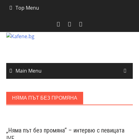
Skip
Top Menu
to
content
Main Menu
НЯМА ПЪТ БЕЗ ПРОМЯНА
„Няма път без промяна“ – интервю с певицата
IVE