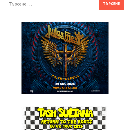
Търсене
за: