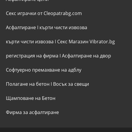
Секс играчки от Cleopatrabg.com
Асфалтиране
I
кърти чисти извозва
кърти чисти извозва
I
Секс Магазин Vibrator.bg
регистрация на фирма
I
Асфалтиране на двор
Софтуерно премахване на адблу
Полагане на бетон
I
Восък за свещи
Щамповане на Бетон
Фирма за асфалтиране