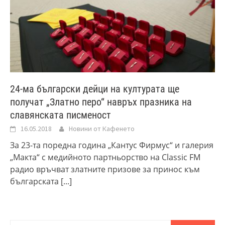
24-ма български дейци на културата ще
получат „Златно перо“ навръх празника на
славянската писменост
16.05.2018
Новини от Кафенето
За 23-та поредна година „Кантус Фирмус“ и галерия
„Макта“ с медийното партньорство на Classic FM
радио връчват златните призове за принос към
българската
[...]