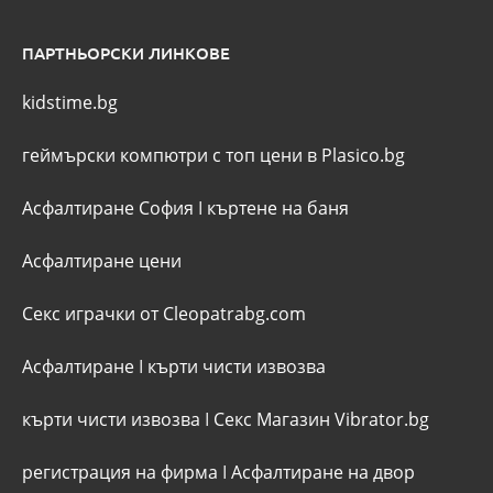
ПАРТНЬОРСКИ ЛИНКОВЕ
kidstime.bg
геймърски компютри с топ цени в Plasico.bg
Асфалтиране София
I
къртене на баня
Асфалтиране цени
Секс играчки от Cleopatrabg.com
Асфалтиране
I
кърти чисти извозва
кърти чисти извозва
I
Секс Магазин Vibrator.bg
регистрация на фирма
I
Асфалтиране на двор