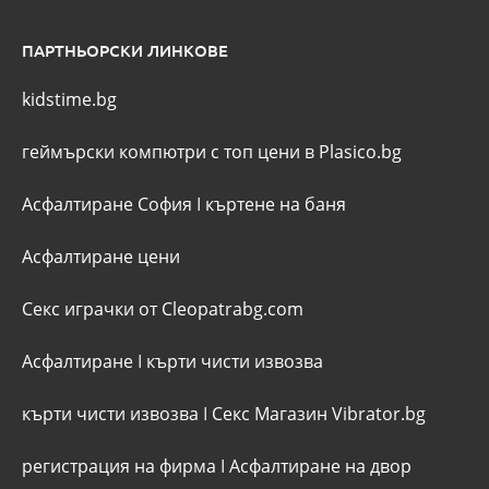
ПАРТНЬОРСКИ ЛИНКОВЕ
kidstime.bg
геймърски компютри с топ цени в Plasico.bg
Асфалтиране София
I
къртене на баня
Асфалтиране цени
Секс играчки от Cleopatrabg.com
Асфалтиране
I
кърти чисти извозва
кърти чисти извозва
I
Секс Магазин Vibrator.bg
регистрация на фирма
I
Асфалтиране на двор