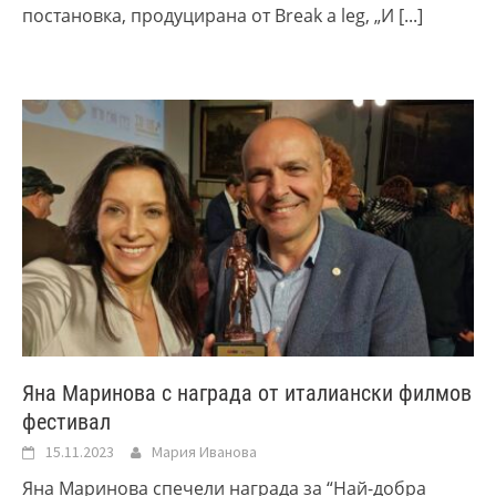
постановка, продуцирана от Break a leg, „И
[...]
Яна Маринова с награда от италиански филмов
фестивал
15.11.2023
Мария Иванова
Яна Маринова спечели награда за “Най-добра