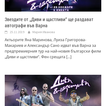
Звездите от „Диви и щастливи“ ще раздават
автографи във Варна
25.11.2019
Мария Иванова
Актьорите Яна Маринова, Луиза Григорова-
Макариев и Александър Сано идват във Варна за
предпремиерния тур на най-новия български филм
„Диви и щастливи“. Фен срещата
[...]