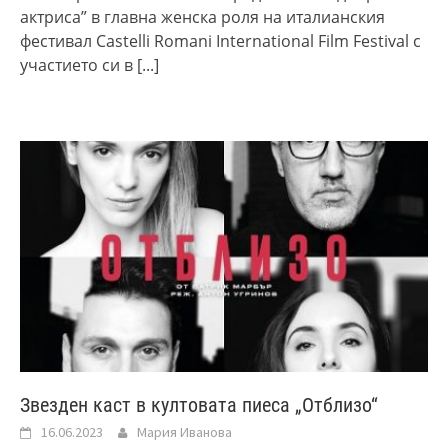
актриса” в главна женска роля на италианския
фестивал Castelli Romani International Film Festival с
участието си в
[...]
Звезден каст в култовата пиеса „Отблизо“
16.06.2023
Мария Иванова