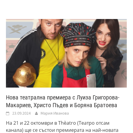
Нова театрална премиера с Луиза Григорова-
Макариев, Христо Пъдев и Боряна Братоева
23.09.2024
Мария Иванова
На 21 и 22 октомври в Thѐatro (Театро отсам
канала) ще се състои премиерата на най-новата