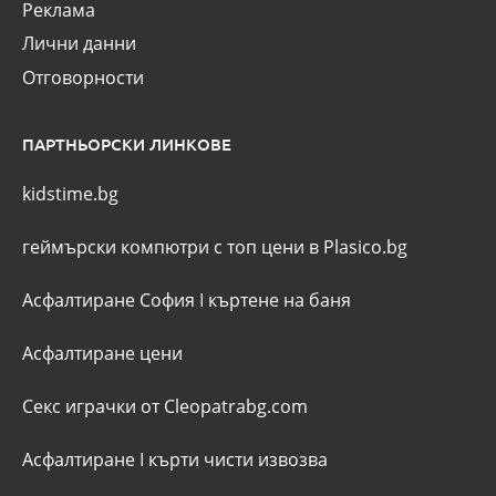
Реклама
Лични данни
Отговорности
ПАРТНЬОРСКИ ЛИНКОВЕ
kidstime.bg
геймърски компютри с топ цени в Plasico.bg
Асфалтиране София
I
къртене на баня
Асфалтиране цени
Секс играчки от Cleopatrabg.com
Асфалтиране
I
кърти чисти извозва