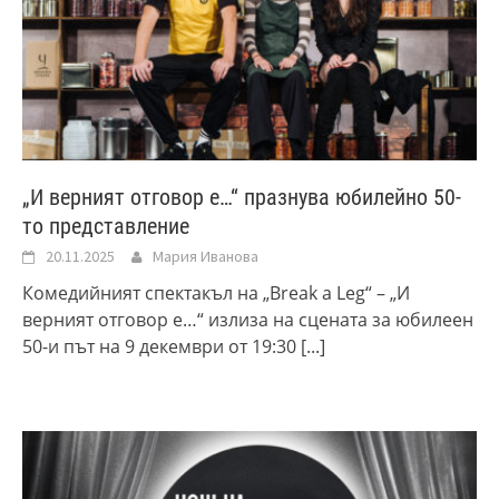
„И верният отговор е…“ празнува юбилейно 50-
то представление
20.11.2025
Мария Иванова
Комедийният спектакъл на „Break a Leg“ – „И
верният отговор е…“ излиза на сцената за юбилеен
50-и път на 9 декември от 19:30
[...]