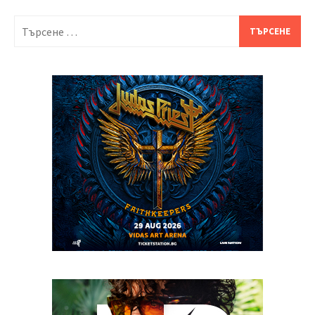
Търсене
за: