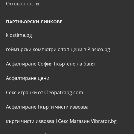
Отговорности
ПАРТНЬОРСКИ ЛИНКОВЕ
kidstime.bg
геймърски компютри с топ цени в Plasico.bg
Асфалтиране София
I
къртене на баня
Асфалтиране цени
Секс играчки от Cleopatrabg.com
Асфалтиране
I
кърти чисти извозва
кърти чисти извозва
I
Секс Магазин Vibrator.bg