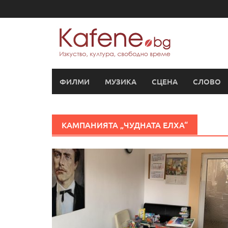
Skip
to
content
ФИЛМИ
МУЗИКА
СЦЕНА
СЛОВО
КАМПАНИЯТА „ЧУДНАТА ЕЛХА“